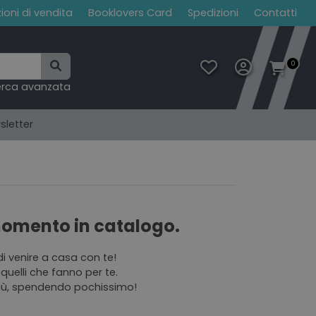
ioni di vendita
Booklovers Card
Spedizioni
Contatti
0
erca avanzata
sletter
 momento in catalogo.
di venire a casa con te!
quelli che fanno per te.
 più, spendendo pochissimo!