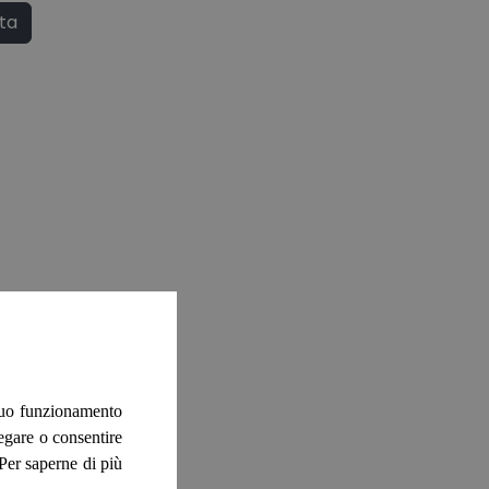
ata
 suo funzionamento
negare o consentire
. Per saperne di più