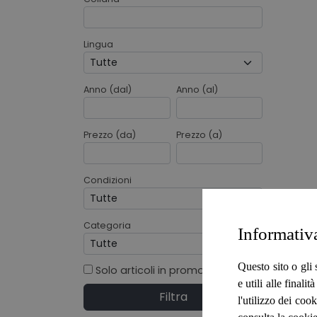
Lingua
Anno (dal)
Anno (al)
Prezzo (da)
Prezzo (a)
Condizioni
Categoria
Informativ
Questo sito o gli 
Solo articoli in promo
e utili alle final
Filtra
l'utilizzo dei cook