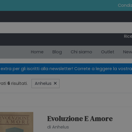
Condiz
Ric
Home
Blog
Chi siamo
Outlet
New
xtra per gli iscritti alla newsletter! Correte a leggere la vostra
ati
6
risultati.
Anhelus
Evoluzione E Amore
di Anhelus