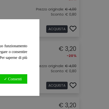
.
Prezzo originale:
€ 4,00
Sconto: € 0,80
ACQUISTA
 suo funzionamento
€ 3,20
negare o consentire
-20%
. Per saperne di più
.
Prezzo originale:
€ 4,00
Sconto: € 0,80
✓ Consenti
ACQUISTA
€ 3,20