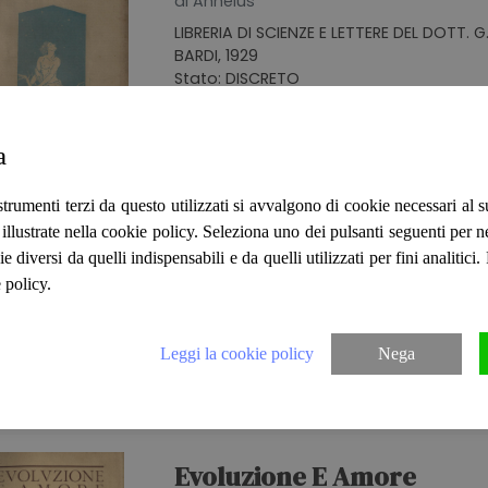
di Anhelus
LIBRERIA DI SCIENZE E LETTERE DEL DOTT. G
BARDI, 1929
Stato: DISCRETO
Cod. GGI5110
a
strumenti terzi da questo utilizzati si avvalgono di cookie necessari al
Evoluzione E Amore
ità illustrate nella cookie policy. Seleziona uno dei pulsanti seguenti per 
di Anhelus
ie diversi da quelli indispensabili e da quelli utilizzati per fini analitici
 policy.
LIBRERIA DI SCIENZE E LETTERE DEL DOTT. G
BARDI, 1929
Stato: BUONO
Leggi la cookie policy
Nega
Cod. SIP1380
Evoluzione E Amore