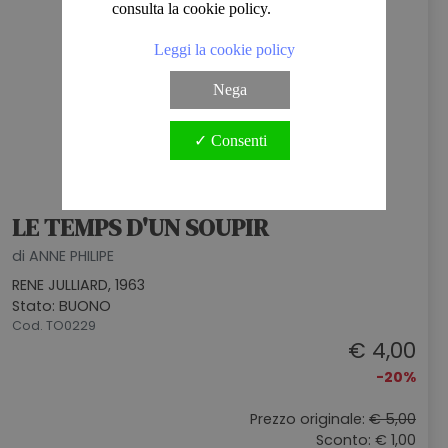
consulta la cookie policy.
Leggi la cookie policy
Nega
✓ Consenti
LE TEMPS D'UN SOUPIR
di ANNE PHILIPE
RENE JULLIARD, 1963
Stato: BUONO
Cod. TO0229
€ 4,00
-20%
Prezzo originale:
€ 5,00
Sconto: € 1,00