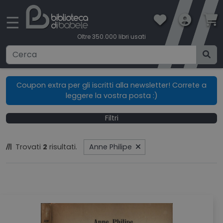
×
☰
Oltre 350.000 libri usati
Ricerca avanzata
Coupon extra per gli iscritti alla newsletter! Correte a
leggere la vostra posta :)
CATEGORIE
Filtri
CONDIZIONI DI VENDITA
Trovati
2
risultati.
Anne Philipe
BOOKLOVERS CARD
SPEDIZIONI
CONTATTI