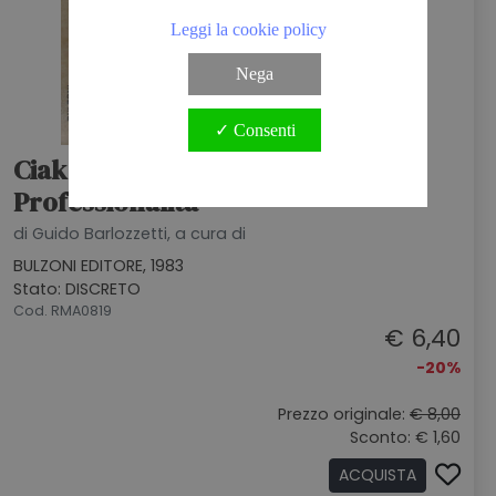
Leggi la cookie policy
Nega
✓ Consenti
Ciak, Lezione! Cinema, Scuola E
Professionalità
di Guido Barlozzetti, a cura di
BULZONI EDITORE, 1983
Stato: DISCRETO
Cod. RMA0819
€ 6,40
-20%
Prezzo originale:
€ 8,00
Sconto: € 1,60
ACQUISTA