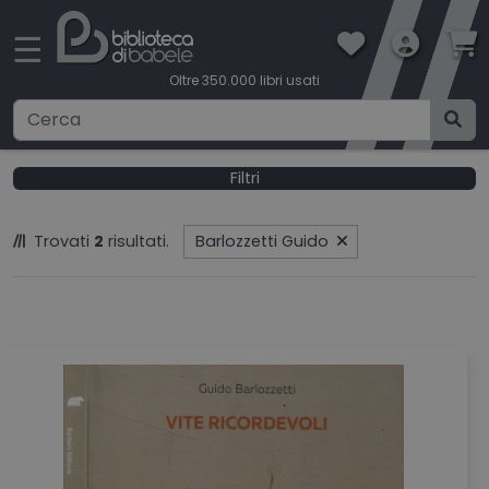
×
☰
Oltre 350.000 libri usati
Ricerca avanzata
Filtri
CATEGORIE
Trovati
2
risultati.
Barlozzetti Guido
CONDIZIONI DI VENDITA
BOOKLOVERS CARD
SPEDIZIONI
CONTATTI