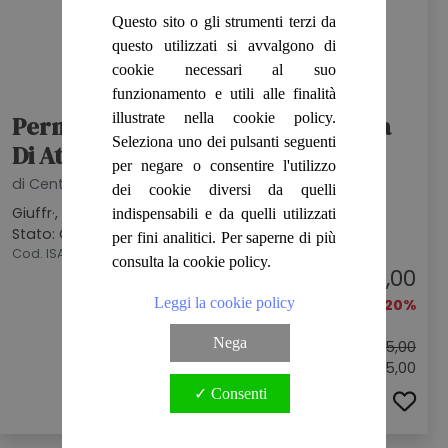
Questo sito o gli strumenti terzi da
questo utilizzati si avvalgono di
cookie necessari al suo
funzionamento e utili alle finalità
illustrate nella cookie policy.
Permesso Di Costruire E Denuncia
Seleziona uno dei pulsanti seguenti
Di Attività
per negare o consentire l'utilizzo
di Centofanti Nicola
dei cookie diversi da quelli
Giuffr·, 2004
indispensabili e da quelli utilizzati
Stato: OTTIMO
per fini analitici. Per saperne di più
Cod. ISA3688
consulta la cookie policy.
€ 20,00
Leggi la cookie policy
-20%
Nega
Prezzo originale:
€ 25,00
Sconto: € 5,00
✓ Consenti
ACQUISTA