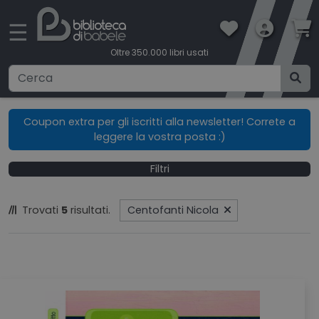
×
☰
Oltre 350.000 libri usati
Ricerca avanzata
Coupon extra per gli iscritti alla newsletter! Correte a
leggere la vostra posta :)
CATEGORIE
Filtri
CONDIZIONI DI VENDITA
Trovati
5
risultati.
Centofanti Nicola
BOOKLOVERS CARD
SPEDIZIONI
CONTATTI