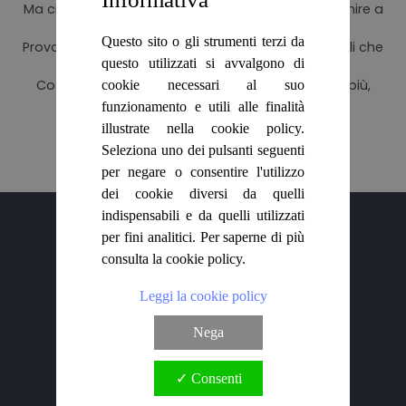
Ma ci sono altri 350.000 titoli che aspettano di venire a
HOME
casa con te!
Questo sito o gli strumenti terzi da
Prova la nostra Ricerca avanzata per trovare quelli che
questo utilizzati si avvalgono di
fanno per te.
BLOG
Cosa aspetti? Con Biblioteca di Babele leggi di più,
cookie necessari al suo
spendendo pochissimo!
funzionamento e utili alle finalità
CHI SIAMO
illustrate nella cookie policy.
Seleziona uno dei pulsanti seguenti
Vai alla ricerca avanzata
OUTLET
per negare o consentire l'utilizzo
dei cookie diversi da quelli
indispensabili e da quelli utilizzati
NEWSLETTER
per fini analitici. Per saperne di più
consulta la cookie policy.
Leggi la cookie policy
Nega
Chi siamo
Spedizioni
✓ Consenti
Contatti
Newsletter