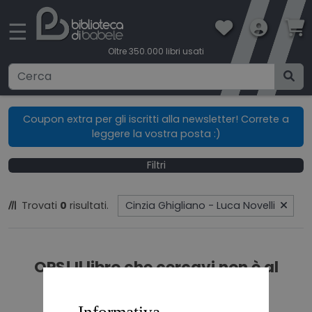
×
☰
Oltre 350.000 libri usati
Ricerca avanzata
Coupon extra per gli iscritti alla newsletter! Correte a
leggere la vostra posta :)
CATEGORIE
Filtri
CONDIZIONI DI VENDITA
Trovati
0
risultati.
Cinzia Ghigliano - Luca Novelli
BOOKLOVERS CARD
SPEDIZIONI
OPS! Il libro che cercavi non è al
momento in catalogo.
CONTATTI
Informativa