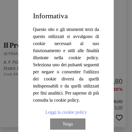
Informativa
Questo sito o gli strumenti terzi da
questo utilizzati si avvalgono di
Il Profeta Mansur
cookie necessari al suo
funzionamento e utili alle finalità
di FRANCESCO PICCO
illustrate nella cookie policy.
A. F. FORMIGGINI EDITORE, 1915
Seleziona uno dei pulsanti seguenti
Stato: DISCRETO
per negare o consentire l'utilizzo
Cod. KAJ3519
dei cookie diversi da quelli
€ 12,80
indispensabili e da quelli utilizzati
-20%
per fini analitici. Per saperne di più
consulta la cookie policy.
Prezzo originale:
€ 16,00
Sconto: € 3,20
Leggi la cookie policy
ACQUISTA
Nega