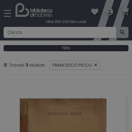
×
☰
Oltre 350.000 libri usati
Ricerca avanzata
Filtri
CATEGORIE
Trovati
3
risultati.
FRANCESCO PICCO
CONDIZIONI DI VENDITA
BOOKLOVERS CARD
SPEDIZIONI
CONTATTI