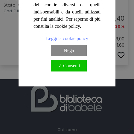
Stato: OTTIMO
dei cookie diversi da quelli
Cod. EUR0269
indispensabili e da quelli utilizzati
€ 6,40
per fini analitici. Per saperne di più
-20%
consulta la cookie policy.
Leggi la cookie policy
Prezzo originale:
€ 8,00
Sconto: € 1,60
Nega
ACQUISTA
✓ Consenti
Chi siamo