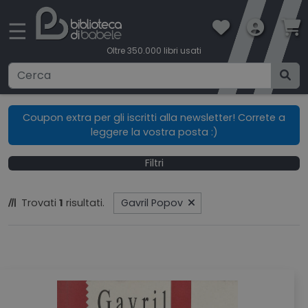
×
☰
Oltre 350.000 libri usati
Ricerca avanzata
Coupon extra per gli iscritti alla newsletter! Correte a
leggere la vostra posta :)
CATEGORIE
Filtri
CONDIZIONI DI VENDITA
Trovati
1
risultati.
Gavril Popov
BOOKLOVERS CARD
SPEDIZIONI
CONTATTI