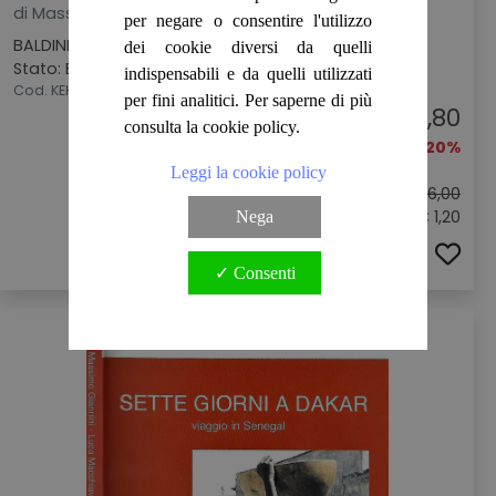
di Massimo Giannini
per negare o consentire l'utilizzo
BALDINI & CASTOLDI, 2008
dei cookie diversi da quelli
Stato: BUONO
indispensabili e da quelli utilizzati
Cod. KEH2496
per fini analitici. Per saperne di più
€ 4,80
consulta la cookie policy.
-20%
Leggi la cookie policy
Prezzo originale:
€ 6,00
Sconto: € 1,20
Nega
ACQUISTA
✓ Consenti