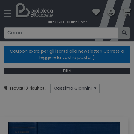
×
☰
Oltre 350.000 libri usati
Ricerca avanzata
Coupon extra per gli iscritti alla newsletter! Correte a
leggere la vostra posta :)
CATEGORIE
Filtri
CONDIZIONI DI VENDITA
Trovati
7
risultati.
Massimo Giannini
BOOKLOVERS CARD
SPEDIZIONI
CONTATTI