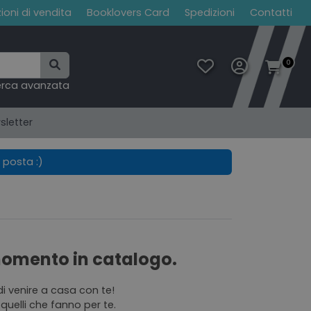
ioni di vendita
Booklovers Card
Spedizioni
Contatti
0
erca avanzata
sletter
 posta :)
 momento in catalogo.
di venire a casa con te!
quelli che fanno per te.