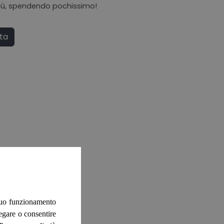
 più, spendendo pochissimo!
ata
 suo funzionamento
negare o consentire