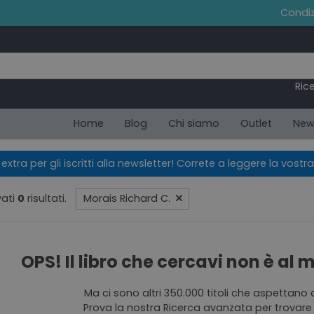
Condiz
Ric
Home
Blog
Chi siamo
Outlet
New
xtra per gli iscritti alla newsletter! Correte a leggere la vostra
ati
0
risultati.
Morais Richard C.
OPS! Il libro che cercavi non è al
Ma ci sono altri 350.000 titoli che aspettano 
Prova la nostra Ricerca avanzata per trovare 