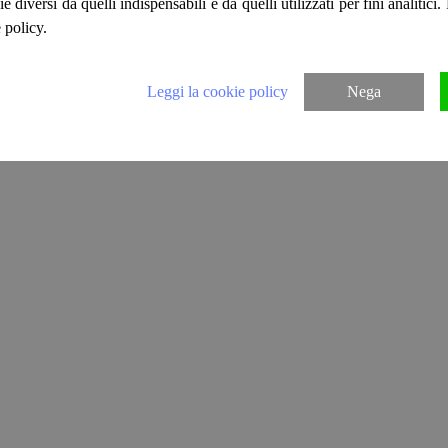
ie diversi da quelli indispensabili e da quelli utilizzati per fini analitici
 policy.
Leggi la cookie policy
Nega