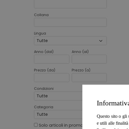
Collana
Lingua
Anno (dal)
Anno (al)
Prezzo (da)
Prezzo (a)
Condizioni
Informativ
Categoria
Questo sito o gli 
e utili alle final
Solo articoli in promo