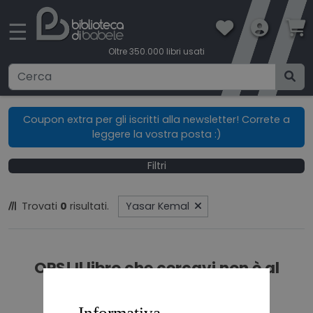
×
☰
Oltre 350.000 libri usati
Ricerca avanzata
Coupon extra per gli iscritti alla newsletter! Correte a
leggere la vostra posta :)
CATEGORIE
Filtri
CONDIZIONI DI VENDITA
Trovati
0
risultati.
Yasar Kemal
BOOKLOVERS CARD
SPEDIZIONI
OPS! Il libro che cercavi non è al
momento in catalogo.
CONTATTI
Informativa