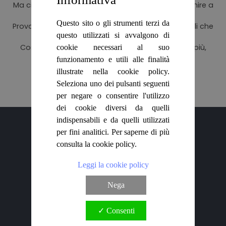
Ma ci sono altri 350.000 titoli che aspettano di venire a
HOME
casa con te!
Questo sito o gli strumenti terzi da
Prova la nostra Ricerca avanzata per trovare quelli che
questo utilizzati si avvalgono di
fanno per te.
BLOG
Cosa aspetti? Con Biblioteca di Babele leggi di più,
cookie necessari al suo
spendendo pochissimo!
funzionamento e utili alle finalità
CHI SIAMO
illustrate nella cookie policy.
Seleziona uno dei pulsanti seguenti
Vai alla ricerca avanzata
OUTLET
per negare o consentire l'utilizzo
dei cookie diversi da quelli
indispensabili e da quelli utilizzati
NEWSLETTER
per fini analitici. Per saperne di più
consulta la cookie policy.
Leggi la cookie policy
Nega
Chi siamo
Spedizioni
✓ Consenti
Contatti
Newsletter