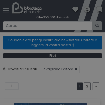
×
☰
Oltre 350.000 libri usati
Ricerca avanzata
Coupon extra per gli iscritti alla newsletter! Correte a
leggere la vostra posta :)
CATEGORIE
Filtri
CONDIZIONI DI VENDITA
Trovati
51
risultati.
Avagliano Editore
BOOKLOVERS CARD
SPEDIZIONI
1
2
»
CONTATTI