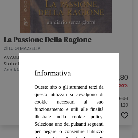
La Passione Della Ragione
di LUIGI MAZZELLA
AVAGLIANO EDITORE, 2008
Stato: BUONO
Cod. KAJ1046
Informativa
€ 4,80
-20%
Questo sito o gli strumenti terzi da
questo utilizzati si avvalgono di
Prezzo originale:
€ 6,00
cookie necessari al suo
Sconto: € 1,20
funzionamento e utili alle finalità
ACQUISTA
illustrate nella cookie policy.
Seleziona uno dei pulsanti seguenti
per negare o consentire l'utilizzo