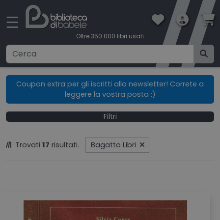
×
☰
Oltre 350.000 libri usati
Ricerca avanzata
Coupon extra per gli iscritti alla newsletter! Correte a
leggere la vostra posta :)
CATEGORIE
Filtri
CONDIZIONI DI VENDITA
Trovati
17
risultati.
Bagatto Libri
BOOKLOVERS CARD
SPEDIZIONI
CONTATTI