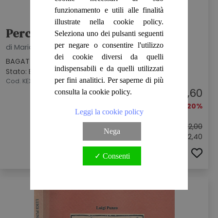
funzionamento e utili alle finalità
illustrate nella cookie policy.
Percorsi Trasversali
Seleziona uno dei pulsanti seguenti
per negare o consentire l'utilizzo
di Mario Della Valle Simoni
dei cookie diversi da quelli
BAGATTO LIBRI, 1990
indispensabili e da quelli utilizzati
Stato: BUONO
per fini analitici. Per saperne di più
Cod. KEX7033
€ 9,60
consulta la cookie policy.
-20%
Leggi la cookie policy
Prezzo originale:
€ 12,00
Nega
Sconto: € 2,40
ACQUISTA
✓ Consenti