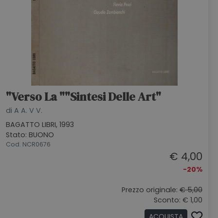
"Verso La ""Sintesi Delle Art"
di A A. V V.
BAGATTO LIBRI, 1993
Stato: BUONO
Cod. NCR0676
€ 4,00
-20%
Prezzo originale:
€ 5,00
Sconto: € 1,00
ACQUISTA