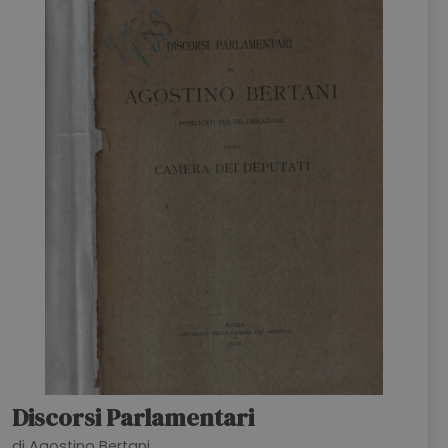
HOME
BLOG
CHI SIAMO
OUTLET
NEWSLETTER
Discorsi Parlamentari
di Agostino Bertani