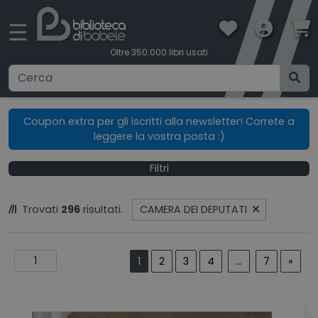
×
☰
Oltre 350.000 libri usati
Ricerca avanzata
Coupon extra per gli iscritti alla newsletter! Correte a
leggere la vostra posta :)
CATEGORIE
Filtri
CONDIZIONI DI VENDITA
Trovati
296
risultati.
CAMERA DEI DEPUTATI
BOOKLOVERS CARD
SPEDIZIONI
1
2
3
4
...
7
»
CONTATTI