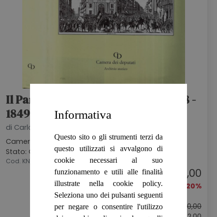
Il Parlamento Napoletano Del 1848 -
1849
Informativa
di Carla Lodolini Tupputi, a cura di
Questo sito o gli strumenti terzi da
Camera Dei Deputati - Archivio Storico, 1992
questo utilizzati si avvalgono di
Stato: OTTIMO
cookie necessari al suo
Cod. KNZ1072
€ 8,00
funzionamento e utili alle finalità
illustrate nella cookie policy.
-20%
Seleziona uno dei pulsanti seguenti
Prezzo originale:
€ 10,00
per negare o consentire l'utilizzo
Sconto: € 2,00