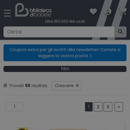
×
☰
Oltre 350.000 libri usati
Ricerca avanzata
Coupon extra per gli iscritti alla newsletter! Correte a
leggere la vostra posta :)
CATEGORIE
Filtri
CONDIZIONI DI VENDITA
Trovati
98
risultati.
Crescere
BOOKLOVERS CARD
SPEDIZIONI
1
2
3
»
CONTATTI