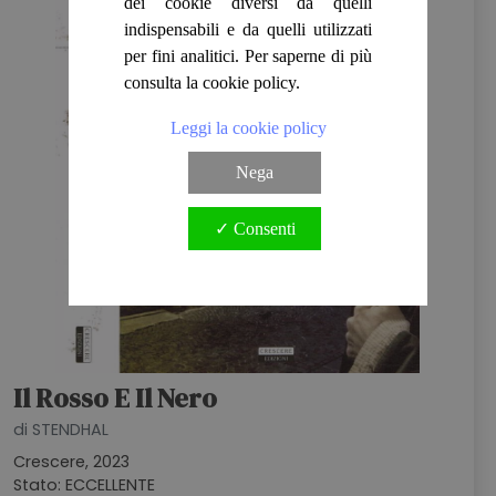
dei cookie diversi da quelli
indispensabili e da quelli utilizzati
per fini analitici. Per saperne di più
consulta la cookie policy.
Leggi la cookie policy
Nega
✓ Consenti
Il Rosso E Il Nero
di STENDHAL
Crescere, 2023
Stato: ECCELLENTE