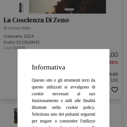
La Coscienza Di Zeno
di Svevo Italo
Crescere, 2024
Stato: ECCELLENTE
Cod. ISS0115
€ 4,00
-20%
Informativa
Prezzo originale:
€ 5,00
Sconto: € 1,00
Questo sito o gli strumenti terzi da
questo utilizzati si avvalgono di
ACQUISTA
cookie necessari al suo
funzionamento e utili alle finalità
illustrate nella cookie policy.
Seleziona uno dei pulsanti seguenti
per negare o consentire l'utilizzo