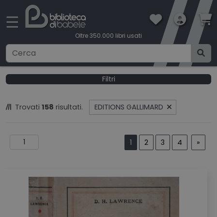
×
☰
Oltre 350.000 libri usati
Ricerca avanzata
Filtri
CATEGORIE
Trovati
158
risultati.
EDITIONS GALLIMARD
CONDIZIONI DI VENDITA
1
2
3
4
»
BOOKLOVERS CARD
SPEDIZIONI
CONTATTI