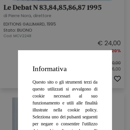
Le Debat N 83,84,85,86,87 1995
di Pierre Nora, direttore
EDITIONS GALLIMARD, 1995
Stato: BUONO
Cod. MCV2248
€ 24,00
-20%
Prezzo originale:
€ 30,00
Informativa
Sconto: € 6,00
ACQUISTA
Questo sito o gli strumenti terzi da
questo utilizzati si avvalgono di
cookie necessari al suo
funzionamento e utili alle finalità
illustrate nella cookie policy.
Seleziona uno dei pulsanti seguenti
per negare o consentire l'utilizzo