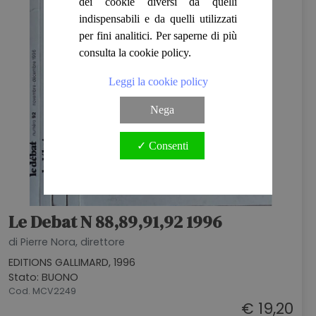
dei cookie diversi da quelli
indispensabili e da quelli utilizzati
per fini analitici. Per saperne di più
consulta la cookie policy.
Leggi la cookie policy
Nega
✓ Consenti
Le Debat N 88,89,91,92 1996
di Pierre Nora, direttore
EDITIONS GALLIMARD, 1996
Stato: BUONO
Cod. MCV2249
€ 19,20