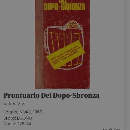
Prontuario Del Dopo-Sbronza
di A A. V V.
Editrice NORD, 1969
Stato: BUONO
Cod. MCV5944