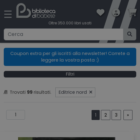
×
☰
Oltre 350.000 libri usati
Ricerca avanzata
Coupon extra per gli iscritti alla newsletter! Correte a
leggere la vostra posta :)
CATEGORIE
Filtri
CONDIZIONI DI VENDITA
Trovati
99
risultati.
Editrice nord
BOOKLOVERS CARD
SPEDIZIONI
1
2
3
»
CONTATTI