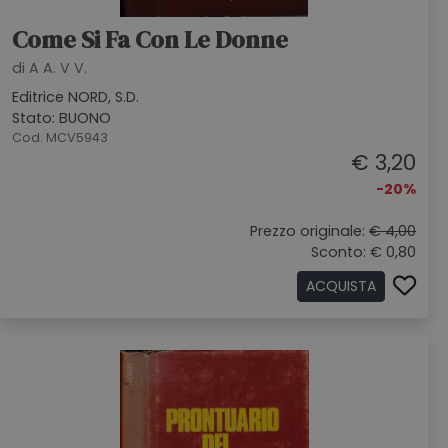
Come Si Fa Con Le Donne
di A A. V V.
Editrice NORD, S.D.
Stato: BUONO
Cod. MCV5943
€ 3,20
-20%
Prezzo originale:
€ 4,00
Sconto: € 0,80
ACQUISTA