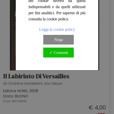
dei cookie diversi da quelli
indispensabili e da quelli utilizzati
per fini analitici. Per saperne di più
consulta la cookie policy.
Leggi la cookie policy
Nega
✓ Consenti
Il Labirinto Di Versailles
di Christine Kerdellant, Eric Meyer
Editrice NORD, 2008
Stato: BUONO
Cod. MCV4831
€ 4,00