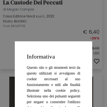
La Custode Dei Peccati
di Megan Campisi
Casa Editrice Nord s.u.r.l., 2022
Stato: BUONO
Cod. MCU0725
€ 6,40
-20%
Prezzo originale:
€ 8,00
Sconto: € 1,60
Informativa
ACQUISTA
Questo sito o gli strumenti terzi da
questo utilizzati si avvalgono di
cookie necessari al suo
funzionamento e utili alle finalità
illustrate nella cookie policy.
Seleziona uno dei pulsanti seguenti
per negare o consentire l'utilizzo