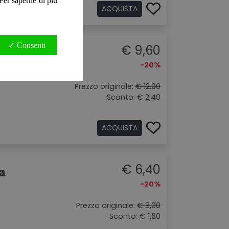
. Per saperne di più
ACQUISTA
✓ Consenti
€ 9,60
-20%
Prezzo originale:
€ 12,00
Sconto: € 2,40
ACQUISTA
€ 6,40
a
-20%
Prezzo originale:
€ 8,00
Sconto: € 1,60