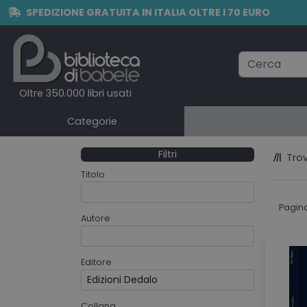
SPEDIZIONE GRATUITA IN ITALIA OLTRE I 70 EURO
Oltre 350.000 libri usati
Categorie
Filtri
Trov
Titolo
Pagin
Autore
Editore
Collana