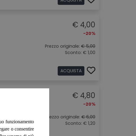
€ 4,00
-20%
Prezzo originale:
€ 5,00
Sconto: € 1,00
ACQUISTA
€ 4,80
-20%
Prezzo originale:
€ 6,00
 suo funzionamento
Sconto: € 1,20
negare o consentire