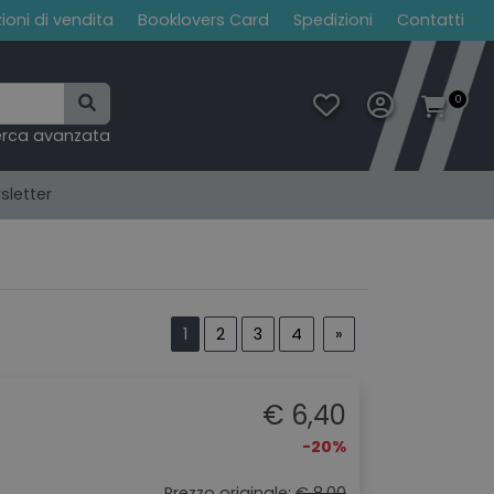
ioni di vendita
Booklovers Card
Spedizioni
Contatti
0
erca avanzata
sletter
1
2
3
4
»
€ 6,40
-20%
Prezzo originale:
€ 8,00