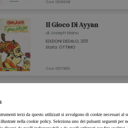
Cod. ISD8938
Il Gioco Di Ayyan
di Joseph Manu
EDIZIONI DEDALO, 2011
Stato: OTTIMO
Cod. ISD7955
Fisica
di Brooks Michael
a
EDIZIONI DEDALO, 2011
Stato: OTTIMO
strumenti terzi da questo utilizzati si avvalgono di cookie necessari al
ità illustrate nella cookie policy. Seleziona uno dei pulsanti seguenti per 