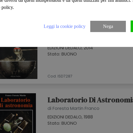
ie diversi da quelli indispensabili e da quelli utilizzati per fini analitici
Cod. ISD7972
 policy.
Leggi la cookie policy
Nega
La Scienza In Cucina
di This Hervé
EDIZIONI DEDALO, 2014
Stato: BUONO
Cod. ISD7287
Laboratorio Di Astronomi
di Foresta Martin Franco
EDIZIONI DEDALO, 1988
Stato: BUONO