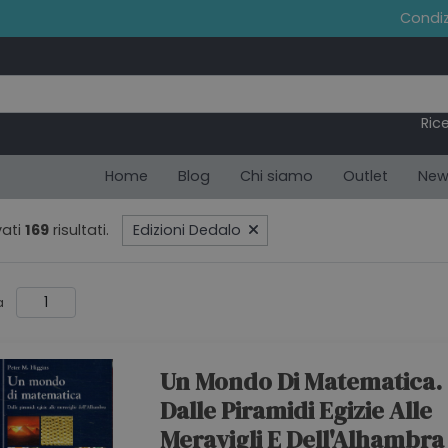
Condiz
Ric
Home
Blog
Chi siamo
Outlet
New
ati
169
risultati.
Edizioni Dedalo
a
Un Mondo Di Matematica.
Dalle Piramidi Egizie Alle
Meravigli E Dell'Alhambra