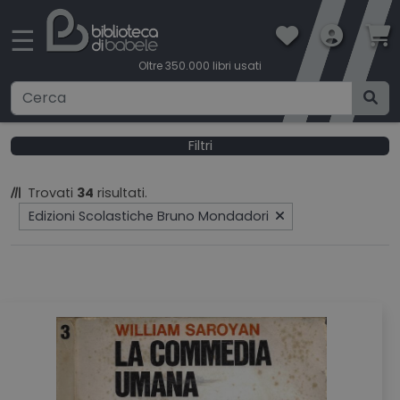
×
☰
Oltre 350.000 libri usati
Ricerca avanzata
Filtri
CATEGORIE
Trovati
34
risultati.
Edizioni Scolastiche Bruno Mondadori
CONDIZIONI DI VENDITA
BOOKLOVERS CARD
SPEDIZIONI
CONTATTI