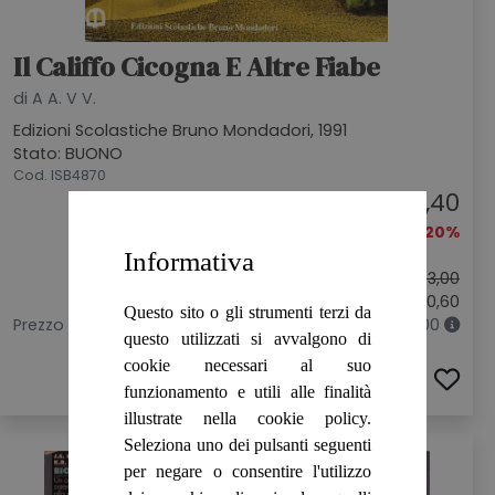
Il Califfo Cicogna E Altre Fiabe
di A A. V V.
Edizioni Scolastiche Bruno Mondadori, 1991
Stato: BUONO
Cod. ISB4870
€ 2,40
-20%
Informativa
Prezzo originale:
€ 3,00
Sconto: € 0,60
Questo sito o gli strumenti terzi da
Prezzo più basso prima di questa promozione: € 3,00
questo utilizzati si avvalgono di
cookie necessari al suo
ACQUISTA
funzionamento e utili alle finalità
illustrate nella cookie policy.
Seleziona uno dei pulsanti seguenti
per negare o consentire l'utilizzo