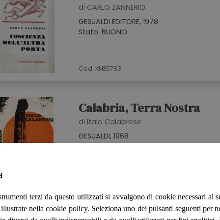
di CARLO ZANNERIO
GESUALDI EDITORE, 1978
Stato: BUONO
Cod. KNE5783
Calabria, Terra Nostra
di Italo Calabrese
GESUALDI, 1968
Stato: BUONO
a
Cod. SEG2005
strumenti terzi da questo utilizzati si avvalgono di cookie necessari al
ità illustrate nella cookie policy. Seleziona uno dei pulsanti seguenti per 