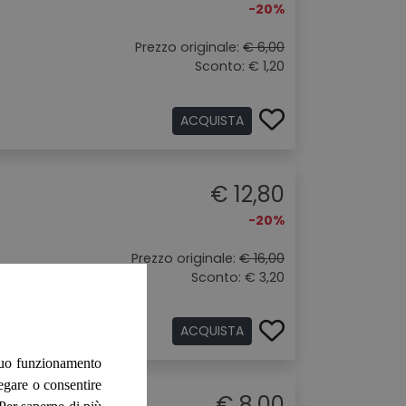
-20%
Prezzo originale:
€ 6,00
Sconto: € 1,20
ACQUISTA
€ 12,80
-20%
Prezzo originale:
€ 16,00
Sconto: € 3,20
ACQUISTA
 suo funzionamento
negare o consentire
€ 8,00