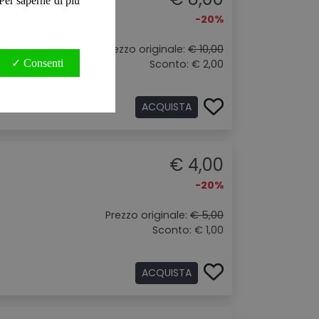
. Per saperne di più
-20%
Prezzo originale:
€ 10,00
✓ Consenti
Sconto: € 2,00
ACQUISTA
€ 4,00
-20%
Prezzo originale:
€ 5,00
Sconto: € 1,00
ACQUISTA