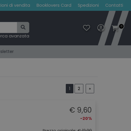
ioni di vendita
Booklovers Card
Spedizioni
Contatti
0
erca avanzata
sletter
1
2
»
€ 9,60
-20%
Prezzo originale:
€ 12,00