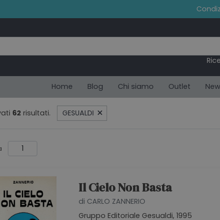
Condiz
Ric
Home
Blog
Chi siamo
Outlet
New
ati
62
risultati.
GESUALDI
a
Il Cielo Non Basta
di CARLO ZANNERIO
Gruppo Editoriale Gesualdi, 1995