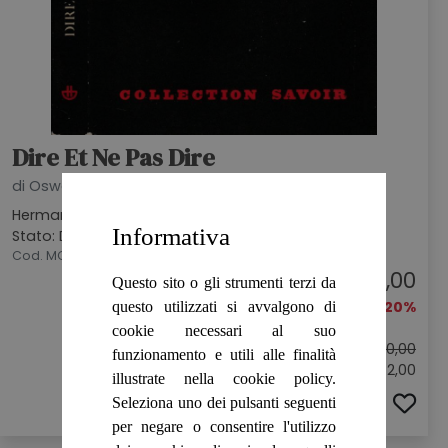
Dire Et Ne Pas Dire
di Oswald Ducrot
Hermann, 1972
Informativa
Stato: DISCRETO
Cod. MCV4007
€ 8,00
Questo sito o gli strumenti terzi da
-20%
questo utilizzati si avvalgono di
cookie necessari al suo
Prezzo originale:
€ 10,00
funzionamento e utili alle finalità
Sconto: € 2,00
illustrate nella cookie policy.
Seleziona uno dei pulsanti seguenti
ACQUISTA
per negare o consentire l'utilizzo