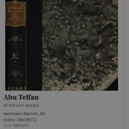
Abu Telfan
di Wilhelm Raabe
Hermann Klemm, SD
Stato: DISCRETO
Cod. SEE0344