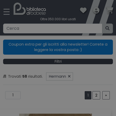
×
☰
Oltre 350.000 libri usati
Ricerca avanzata
Coupon extra per gli iscritti alla newsletter! Correte a
leggere la vostra posta :)
CATEGORIE
Filtri
CONDIZIONI DI VENDITA
Trovati
58
risultati.
Hermann
BOOKLOVERS CARD
SPEDIZIONI
1
2
»
CONTATTI