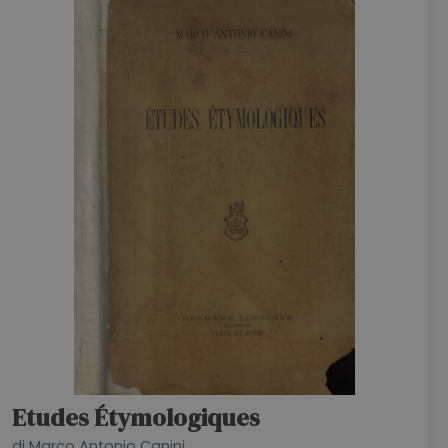
HOME
BLOG
CHI SIAMO
OUTLET
NEWSLETTER
Etudes Étymologiques
di Marco Antonio Canini