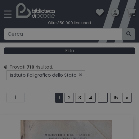
×
☰
Oltre 350.000 libri usati
Ricerca avanzata
Filtri
CATEGORIE
Trovati
710
risultati.
Istituto Poligrafico dello Stato
CONDIZIONI DI VENDITA
BOOKLOVERS CARD
1
2
3
4
...
15
»
SPEDIZIONI
CONTATTI