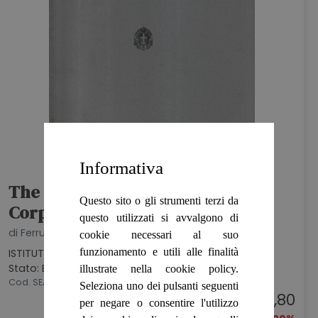
Informativa
The General Lines Of Italian
Questo sito o gli strumenti terzi da
Corporatism
questo utilizzati si avvalgono di
di Ferruccio Lantini
cookie necessari al suo
funzionamento e utili alle finalità
ISTITUTO POLIGRAFICO DELLO STATO, 1939
Stato: BUONO
illustrate nella cookie policy.
Cod. SEA5488
Seleziona uno dei pulsanti seguenti
€ 4,80
per negare o consentire l'utilizzo