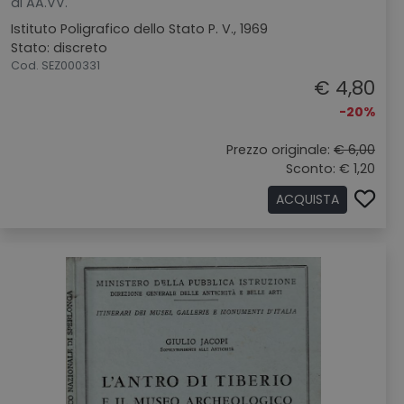
di AA.VV.
Istituto Poligrafico dello Stato P. V., 1969
Stato: discreto
Cod. SEZ000331
€ 4,80
-20%
Prezzo originale:
€ 6,00
Sconto: € 1,20
ACQUISTA