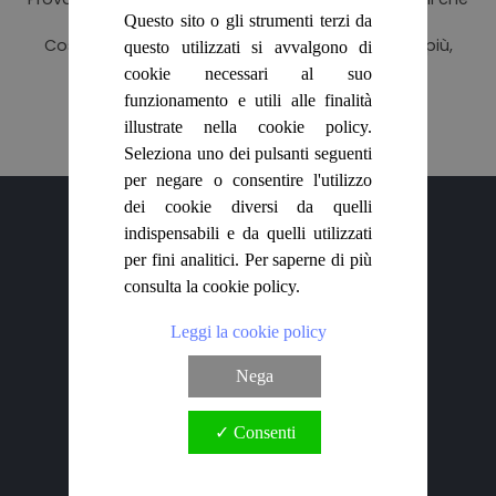
Questo sito o gli strumenti terzi da
fanno per te.
HOME
Cosa aspetti? Con Biblioteca di Babele leggi di più,
questo utilizzati si avvalgono di
spendendo pochissimo!
cookie necessari al suo
BLOG
funzionamento e utili alle finalità
illustrate nella cookie policy.
Vai alla ricerca avanzata
CHI SIAMO
Seleziona uno dei pulsanti seguenti
per negare o consentire l'utilizzo
dei cookie diversi da quelli
OUTLET
indispensabili e da quelli utilizzati
per fini analitici. Per saperne di più
NEWSLETTER
consulta la cookie policy.
Leggi la cookie policy
Chi siamo
Nega
Spedizioni
Contatti
Newsletter
✓ Consenti
Condizioni di vendita
Informativa sulla privacy
Cookie policy