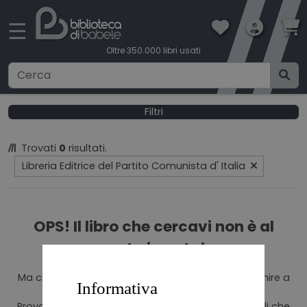
×
☰
Oltre 350.000 libri usati
Ricerca avanzata
Filtri
CATEGORIE
Trovati
0
risultati.
Libreria Editrice del Partito Comunista d' Italia
CONDIZIONI DI VENDITA
BOOKLOVERS CARD
OPS! Il libro che cercavi non è al
momento in catalogo.
SPEDIZIONI
Ma ci sono altri 350.000 titoli che aspettano di venire a
Informativa
CONTATTI
casa con te!
Prova la nostra Ricerca avanzata per trovare quelli che