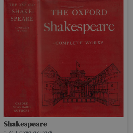
HOME
BLOG
CHI SIAMO
OUTLET
NEWSLETTER
Shakespeare
di W. J. Craig, a cura di