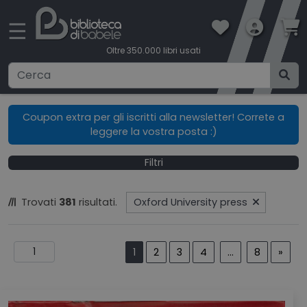
×
☰
Oltre 350.000 libri usati
Ricerca avanzata
Coupon extra per gli iscritti alla newsletter! Correte a
leggere la vostra posta :)
CATEGORIE
Filtri
CONDIZIONI DI VENDITA
Trovati
381
risultati.
Oxford University press
BOOKLOVERS CARD
SPEDIZIONI
1
2
3
4
...
8
»
CONTATTI