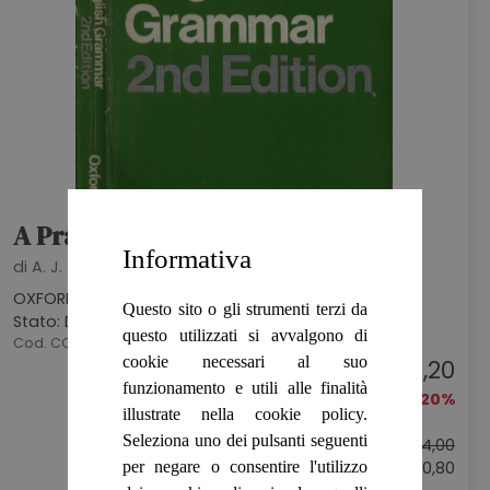
A Practical English Grammar
Informativa
di A. J. Thomson, A. V. Martinet
OXFORD UNIVERSITY PRESS, 1970
Questo sito o gli strumenti terzi da
Stato: DISCRETO
questo utilizzati si avvalgono di
Cod. CCU7529
cookie necessari al suo
€ 3,20
funzionamento e utili alle finalità
-20%
illustrate nella cookie policy.
Seleziona uno dei pulsanti seguenti
Prezzo originale:
€ 4,00
per negare o consentire l'utilizzo
Sconto: € 0,80