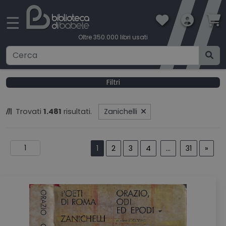
×
☰
Oltre 350.000 libri usati
Ricerca avanzata
Filtri
CATEGORIE
Trovati
1.481
risultati.
Zanichelli
CONDIZIONI DI VENDITA
1
2
3
4
...
31
»
BOOKLOVERS CARD
SPEDIZIONI
CONTATTI