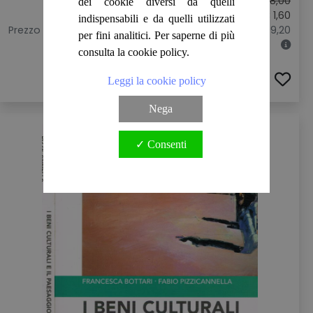
Prezzo originale:
€ 8,00
dei cookie diversi da quelli
Sconto: € 1,60
indispensabili e da quelli utilizzati
Prezzo più basso prima di questa promozione: € 799,20
per fini analitici. Per saperne di più
consulta la cookie policy.
ACQUISTA
Leggi la cookie policy
Nega
✓ Consenti