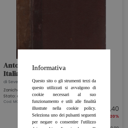
Antologia Della Lirica Moderna
Informativa
Italiana
Questo sito o gli strumenti terzi da
di Severino Ferrari, a cura di
questo utilizzati si avvalgono di
Zanichelli, 1891
cookie necessari al suo
Stato: discreto
funzionamento e utili alle finalità
Cod. MCG000547
€ 6,40
illustrate nella cookie policy.
Seleziona uno dei pulsanti seguenti
-20%
per negare o consentire l'utilizzo