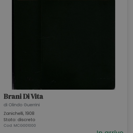
Brani Di Vita
di Olindo Guerrini
Zanichelli, 1908
Stato: discreto
Cod. MCG001000
In arrivo