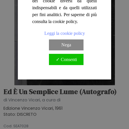
dei cookie diversi da quelli
indispensabili e da quelli utilizzati
per fini analitici. Per saperne di più
consulta la cookie policy.
Leggi la cookie policy
Nega
✓ Consenti
Ed È Un Semplice Lume (Autografo)
di Vincenzo Vicari, a cura di
Edizione Vincenzo Vicari, 1961
Stato: DISCRETO
26062026
Cod. SEA7028