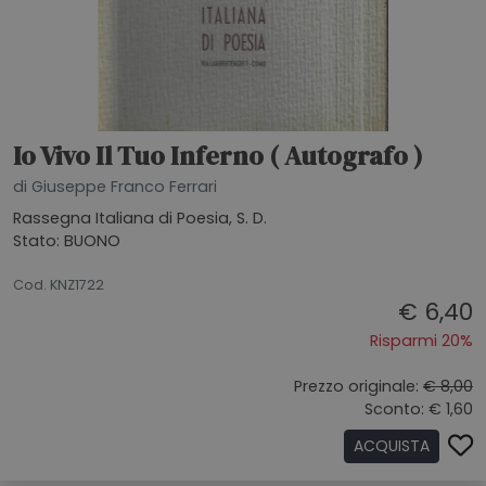
Io Vivo Il Tuo Inferno ( Autografo )
di Giuseppe Franco Ferrari
Rassegna Italiana di Poesia, S. D.
Stato: BUONO
26062026
Cod. KNZ1722
€ 6,40
Risparmi 20%
Prezzo originale:
€ 8,00
Sconto: € 1,60
ACQUISTA