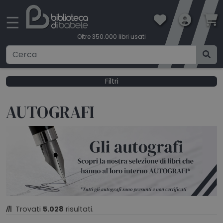
×
☰
Oltre 350.000 libri usati
Ricerca avanzata
Filtri
CATEGORIE
AUTOGRAFI
CONDIZIONI DI VENDITA
BOOKLOVERS CARD
SPEDIZIONI
Trovati
5.028
risultati.
CONTATTI