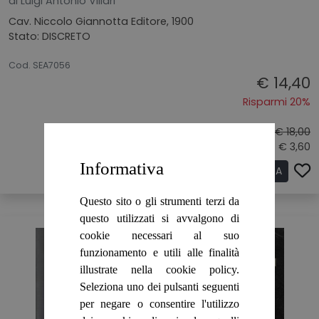
di Luigi Antonio Villari
Cav. Niccolo Giannotta Editore, 1900
Stato: DISCRETO
26062026
Cod. SEA7056
€ 14,40
Risparmi 20%
Prezzo originale:
€ 18,00
Sconto: € 3,60
Informativa
ACQUISTA
Questo sito o gli strumenti terzi da
questo utilizzati si avvalgono di
cookie necessari al suo
funzionamento e utili alle finalità
illustrate nella cookie policy.
Seleziona uno dei pulsanti seguenti
per negare o consentire l'utilizzo