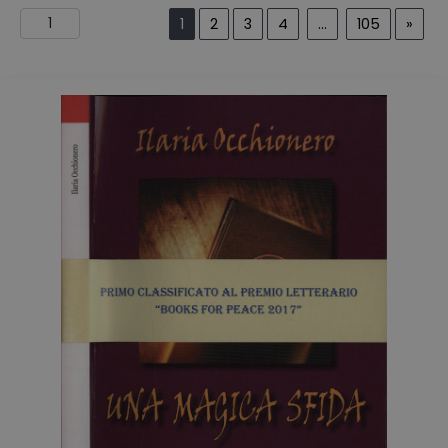
1
2
3
4
...
105
»
HOME
BLOG
CHI SIAMO
OUTLET
NEWSLETTER