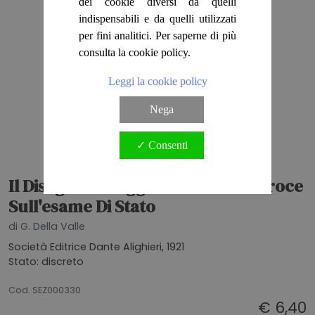
dei cookie diversi da quelli
indispensabili e da quelli utilizzati
per fini analitici. Per saperne di più
consulta la cookie policy.
Leggi la cookie policy
Nega
✓ Consenti
Il Disegno Di Legge Del Ministro Croce
Sull'esame Di Stato
di G. Della Valle
Società Editrice Dante Alighieri, 1921
Stato: discreto
20072026
Cod. SEZ000330
€ 6,40