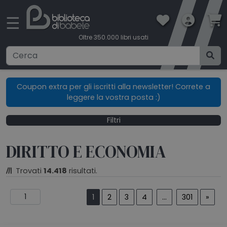
×
☰
Oltre 350.000 libri usati
Ricerca avanzata
Coupon extra per gli iscritti alla newsletter! Correte a
leggere la vostra posta :)
CATEGORIE
Filtri
CONDIZIONI DI VENDITA
DIRITTO E ECONOMIA
BOOKLOVERS CARD
Trovati
14.418
risultati.
SPEDIZIONI
1
2
3
4
...
301
»
CONTATTI