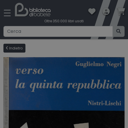
×
☰
Oltre 350.000 libri usati
Ricerca avanzata
Indietro
CATEGORIE
CONDIZIONI DI VENDITA
BOOKLOVERS CARD
SPEDIZIONI
CONTATTI