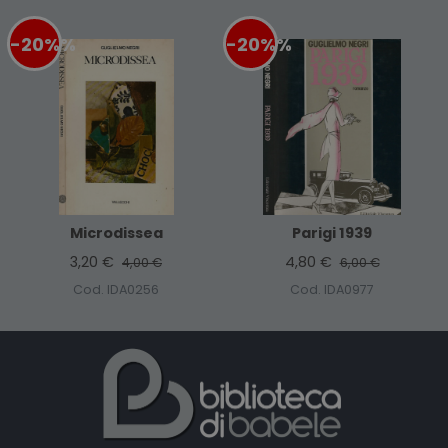
-20%
%
-20%
%
Microdissea
Parigi 1939
3,20 €
4,80 €
4,00 €
6,00 €
Cod. IDA0256
Cod. IDA0977