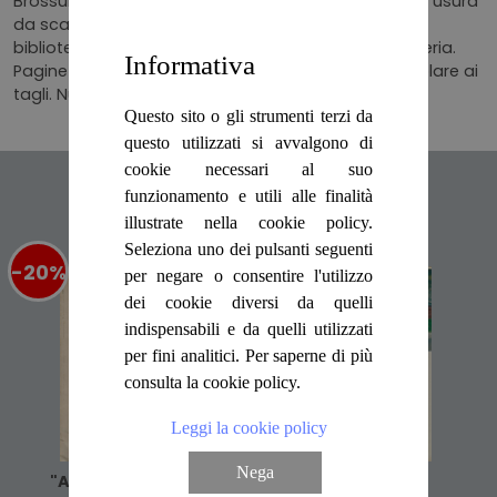
Brossura ad alette illustrata mostrante lievi segni di usura
da scaffale. Il volume potrebbe contenere timbri di
biblioteca, regolarmente acquisito dalla nostra libreria.
Informativa
Pagine fruibili anche se brunite dal tempo in particolare ai
tagli. Numero pagine 91.
Questo sito o gli strumenti terzi da
questo utilizzati si avvalgono di
cookie necessari al suo
Articoli suggeriti
funzionamento e utili alle finalità
illustrate nella cookie policy.
Seleziona uno dei pulsanti seguenti
-20%
%
-20%
%
per negare o consentire l'utilizzo
dei cookie diversi da quelli
indispensabili e da quelli utilizzati
per fini analitici. Per saperne di più
consulta la cookie policy.
Leggi la cookie policy
Nega
"Alcuni Aspetti Del
Il Risveglio