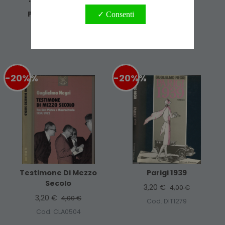
""neo-Barocco
3,20 €
4,00 €
Politico"" In Ital"
✓ Consenti
Cod. BIO0123
4,00 €
5,00 €
Cod. AMI0693
-20%
%
-20%
%
Testimone Di Mezzo
Parigi 1939
Secolo
3,20 €
4,00 €
3,20 €
4,00 €
Cod. DIT1279
Cod. CLA0504