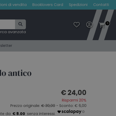
ioni di vendita
Booklovers Card
Spedizioni
Contatti
0
erca avanzata
sletter
do antico
€ 24,00
Risparmi 20%
Prezzo originale:
€ 30,00
- Sconto: € 6,00
€ 8.00