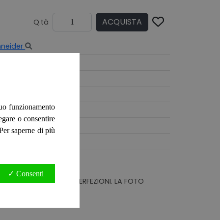
ACQUISTA
Q.tà
hneider
 suo funzionamento
negare o consentire
. Per saperne di più
✓ Consenti
NTARE LIEVI DIFETTI/IMPERFEZIONI. LA FOTO
 pagine 124