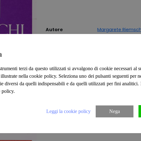
Autore
Margarete Riemsc
Editore
Convivio
Collana
Documentaria
a
Lingua
ITALIANO
strumenti terzi da questo utilizzati si avvalgono di cookie necessari al
Luogo edizione
FIRENZE
ità illustrate nella cookie policy. Seleziona uno dei pulsanti seguenti per 
Anno
1991
ie diversi da quelli indispensabili e da quelli utilizzati per fini analitici
Stato
BUONO
 policy.
Legatura
BROSSURA
Leggi la cookie policy
Nega
IL LIBRO È USATO, PERTANTO POTREBBE PRESE
CORRISPONDE AL LIBRO IN VENDITA. Numero