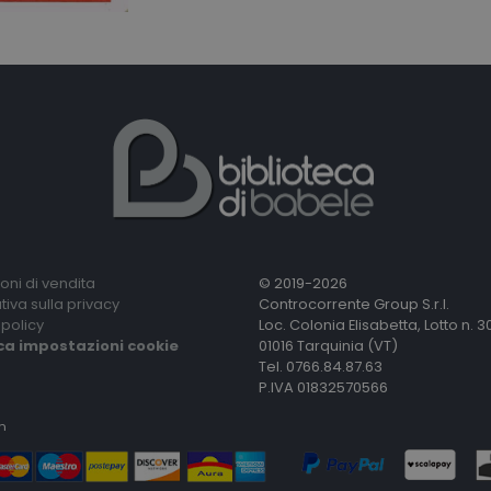
oni di vendita
© 2019-2026
tiva sulla privacy
Controcorrente Group S.r.l.
policy
Loc. Colonia Elisabetta, Lotto n. 3
ca impostazioni cookie
01016 Tarquinia (VT)
Tel. 0766.84.87.63
P.IVA 01832570566
n