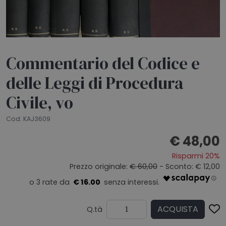
HOME
BLOG
Commentario del Codice e
CHI SIAMO
delle Leggi di Procedura
OUTLET
Civile, vo
Cod. KAJ3609
NEWSLETTER
€ 48,00
Risparmi 20%
Prezzo originale:
€ 60,00
- Sconto: € 12,00
€ 16.00
ACQUISTA
Q.tà