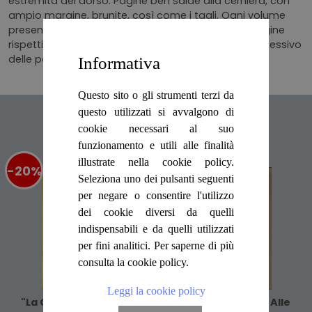
estremità del dorso. Pagine ben salde alla cerniera, con
ampio margine, brunite, così come i tagli. Ogni volume
presenta la propria numerazione. Numero delle pagine
rispettivamente: 918, 871, 961, 711, 833. Numero complessivo
delle pagine 4294.
Informativa
Questo sito o gli strumenti terzi da
questo utilizzati si avvalgono di
Articoli suggeriti
cookie necessari al suo
funzionamento e utili alle finalità
illustrate nella cookie policy.
-20%
%
-20%
%
Seleziona uno dei pulsanti seguenti
per negare o consentire l'utilizzo
dei cookie diversi da quelli
indispensabili e da quelli utilizzati
per fini analitici. Per saperne di più
consulta la cookie policy.
Leggi la cookie policy
"La Competenza Civile
Breve Commento Alle