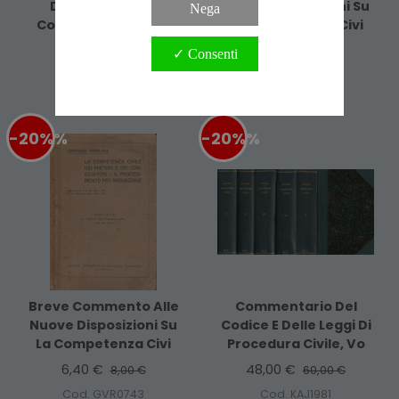
Dei Pretori E Dei
Nuove Disposizioni Su
Nega
Conciliatori; Il Proc"
La Competenza Civi
4,00 €
4,80 €
5,00 €
6,00 €
✓ Consenti
Cod. D1374
Cod. FAM0312
-20%
%
-20%
%
Breve Commento Alle
Commentario Del
Nuove Disposizioni Su
Codice E Delle Leggi Di
La Competenza Civi
Procedura Civile, Vo
6,40 €
48,00 €
8,00 €
60,00 €
Cod. GVR0743
Cod. KAJ1981