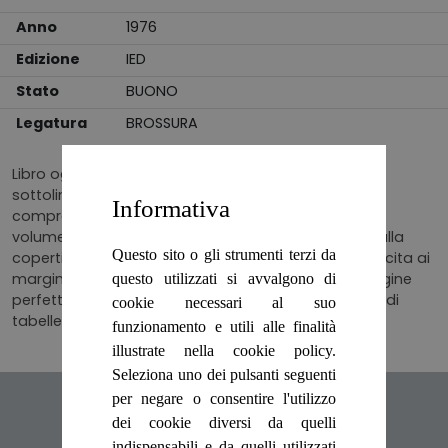
Anno
1976
Edizione
IED
Stato
BUONO
Legatura
BROSSURA
Libro oggetto di studio, pertanto vergato da fitte
sottolineature ed annotazioni di lapis, che non
Informativa
compromettono la fruibilità del testo. Disponibile il
volume II ( 2 ) brossurato in cartoncino flessibile, dalla
Questo sito o gli strumenti terzi da
copertina leggermente annerita da polvere e sgualcita ai
margini. Ottimo lo stato conservativo generale, pagine
questo utilizzati si avvalgono di
perfettamente tenute e brunite come i tagli, ricche di
cookie necessari al suo
tabelle esplicative nel testo. Numero pagine 404.
funzionamento e utili alle finalità
illustrate nella cookie policy.
Seleziona uno dei pulsanti seguenti
per negare o consentire l'utilizzo
Articoli suggeriti
dei cookie diversi da quelli
indispensabili e da quelli utilizzati