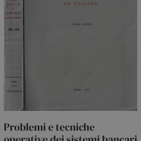
HOME
BLOG
CHI SIAMO
OUTLET
NEWSLETTER
Problemi e tecniche
operative dei sistemi bancari