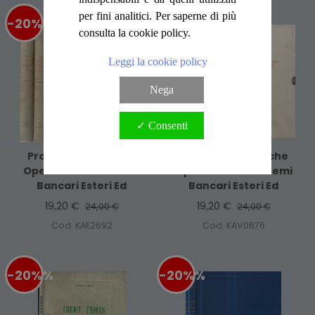
per fini analitici. Per saperne di più
-20%
%
-20%
%
consulta la cookie policy.
Leggi la cookie policy
Nega
✓ Consenti
Problemi E Tecniche
Problemi E Tecniche
Operative Dei Sistemi
Operative Dei Sistemi
Bancari Esteri Ed
Bancari Esteri Ed
19,20 €
19,20 €
24,00 €
24,00 €
Cod. KAE2692
Cod. KAV0676
-20%
%
-20%
%