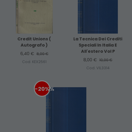
Credit Unions (
La Tecnica Dei Crediti
Autografo )
Speciali In Italia E
All'estero Vol P
6,40 €
8,00 €
8,00 €
10,00 €
Cod. KEX2561
Cod. VIL3314
-20%
%