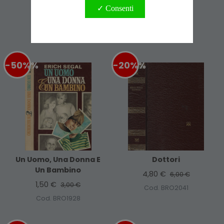
La Classe
Love Story
✓ Consenti
8,00 €
2,40 €
10,00 €
3,00 €
Cod. ABA1669
Cod. ALI0130
-50%
%
-20%
%
Un Uomo, Una Donna E
Dottori
Un Bambino
4,80 €
6,00 €
1,50 €
3,00 €
Cod. BRO2041
Cod. BRO1928