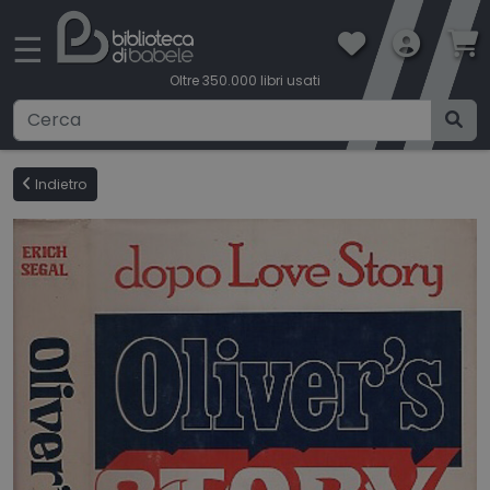
×
☰
Oltre 350.000 libri usati
Ricerca avanzata
Indietro
CATEGORIE
CONDIZIONI DI VENDITA
BOOKLOVERS CARD
SPEDIZIONI
CONTATTI