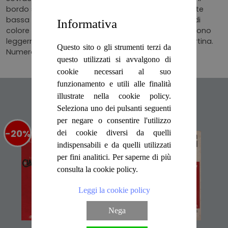
bordo stanco, c'è una macchia di umidità sulla parte
bassa del dorso. La copertina in tessuto editoriale di
Informativa
colore blu è in ottime condizioni. Le pagine interne sono
leggermente brunite quelle a contatto con la copertina.
Questo sito o gli strumenti terzi da
Numero delle pagine 222.
questo utilizzati si avvalgono di
cookie necessari al suo
funzionamento e utili alle finalità
Articoli suggeriti
illustrate nella cookie policy.
Seleziona uno dei pulsanti seguenti
per negare o consentire l'utilizzo
-20%
%
-20%
%
dei cookie diversi da quelli
indispensabili e da quelli utilizzati
per fini analitici. Per saperne di più
consulta la cookie policy.
Leggi la cookie policy
Nega