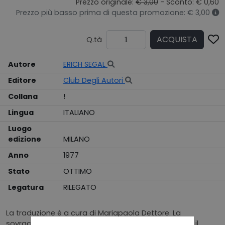
Prezzo originale:
€ 3,00
- Sconto: € 0,60
Prezzo più basso prima di questa promozione: € 3,00
ACQUISTA
Q.tà
Autore
ERICH SEGAL
Editore
Club Degli Autori
Collana
!
Lingua
ITALIANO
Luogo
edizione
MILANO
Anno
1977
Stato
OTTIMO
Legatura
RILEGATO
La traduzione è a cura di Mariapaola Dettore. La
sovraccoperta è colorata si presenta scurita e con il