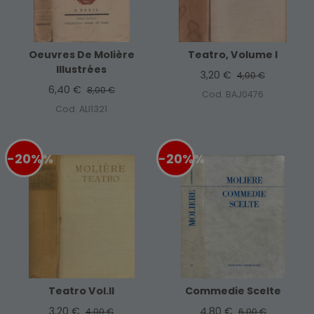
Oeuvres De Molière
Teatro, Volume I
Illustrées
3,20 €
4,00 €
6,40 €
8,00 €
Cod. BAJ0476
Cod. ALI1321
-20%
%
-20%
%
Teatro Vol.II
Commedie Scelte
3,20 €
4,80 €
4,00 €
6,00 €