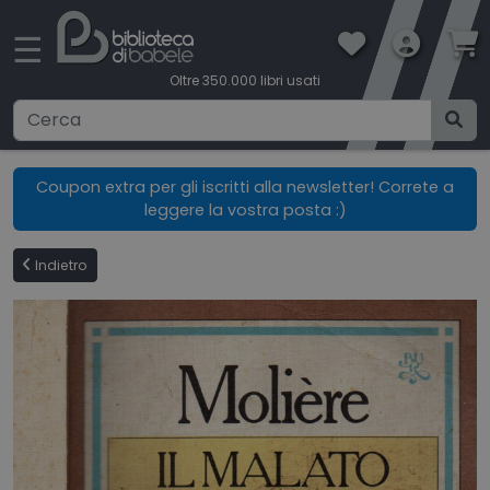
×
☰
Oltre 350.000 libri usati
Ricerca avanzata
Coupon extra per gli iscritti alla newsletter! Correte a
leggere la vostra posta :)
CATEGORIE
Indietro
CONDIZIONI DI VENDITA
BOOKLOVERS CARD
SPEDIZIONI
CONTATTI