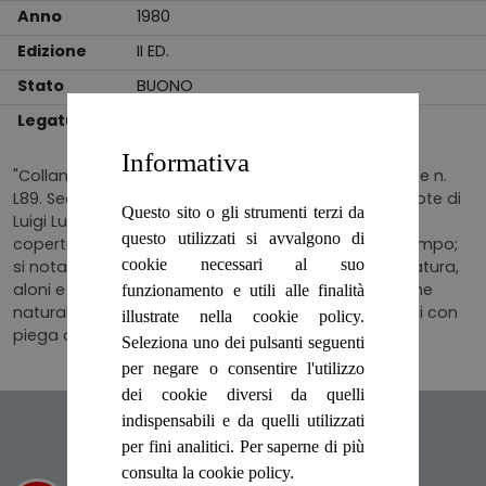
Anno
1980
Edizione
II ED.
Stato
BUONO
Legatura
BROSSURA
Informativa
"Collana Biblioteca Universale Rizzoli, Bilingue. Volume n.
L89. Seconda edizione. Traduzione, introduzione e note di
Questo sito o gli strumenti terzi da
Luigi Lunari. Testo Francese a fronte. Brossura con
questo utilizzati si avvalgono di
copertina in cartoncino che appare segnata dal tempo;
cookie necessari al suo
si notano ai piatti e al dorso macchioline di varia natura,
aloni e bordi consumati in alcuni punti. Tagli e pagine
funzionamento e utili alle finalità
naturalmente imbruniti, talvolta si incontrano angoli con
illustrate nella cookie policy.
piega accidentale. Numero pagine 231."
Seleziona uno dei pulsanti seguenti
per negare o consentire l'utilizzo
dei cookie diversi da quelli
indispensabili e da quelli utilizzati
Articoli suggeriti
per fini analitici. Per saperne di più
consulta la cookie policy.