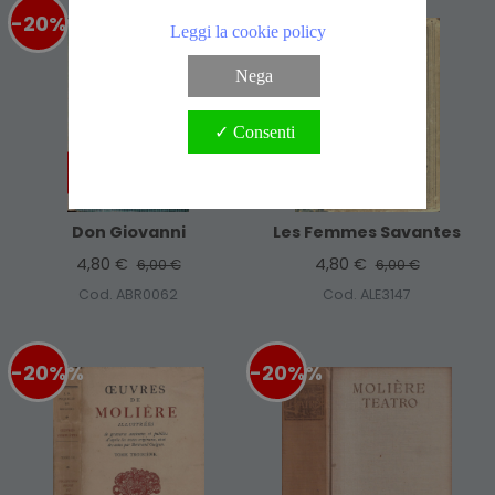
-20%
%
-20%
%
Leggi la cookie policy
Nega
✓ Consenti
Don Giovanni
Les Femmes Savantes
4,80 €
4,80 €
6,00 €
6,00 €
Cod. ABR0062
Cod. ALE3147
-20%
%
-20%
%