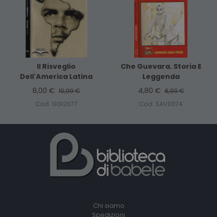
Il Risveglio
Che Guevara. Storia E
Dell'America Latina
Leggenda
8,00 €
4,80 €
10,00 €
6,00 €
Cod. GGI2077
Cod. SAV0074
Chi siamo
Spedizioni