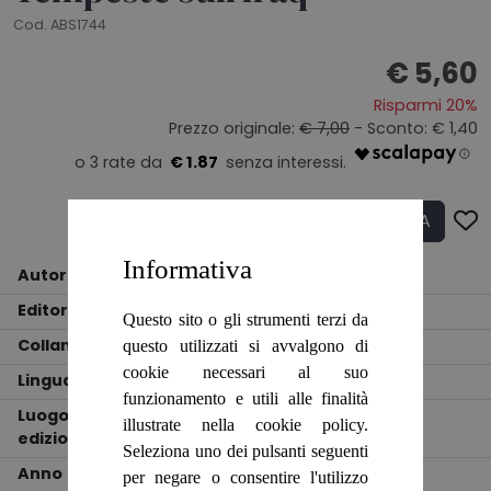
Cod. ABS1744
€ 5,60
Risparmi 20%
Prezzo originale:
€ 7,00
- Sconto: € 1,40
€ 1.87
ACQUISTA
Q.tà
Informativa
Autore
Antonio Moscato
Editore
Massari Editore
Questo sito o gli strumenti terzi da
Collana
Contro Corrente
questo utilizzati si avvalgono di
cookie necessari al suo
Lingua
ITALIANO
funzionamento e utili alle finalità
Luogo
illustrate nella cookie policy.
edizione
GROTTE DI CAS
Seleziona uno dei pulsanti seguenti
Anno
2003
per negare o consentire l'utilizzo