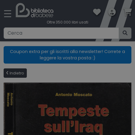
×
☰
Oltre 350.000 libri usati
Ricerca avanzata
Coupon extra per gli iscritti alla newsletter! Correte a
leggere la vostra posta :)
CATEGORIE
Indietro
CONDIZIONI DI VENDITA
BOOKLOVERS CARD
SPEDIZIONI
CONTATTI