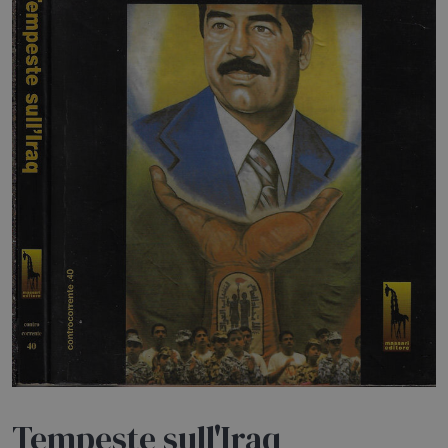
HOME
BLOG
CHI SIAMO
OUTLET
NEWSLETTER
Tempeste sull'Iraq