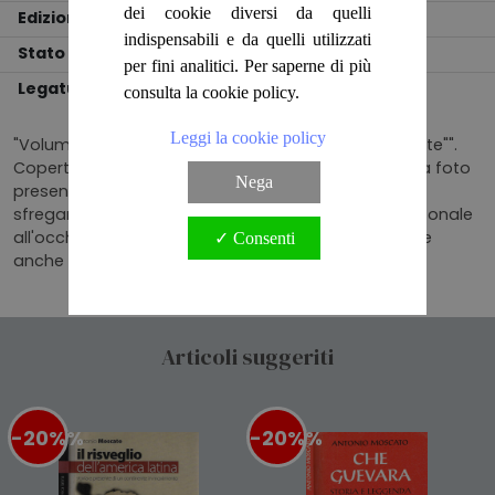
dei cookie diversi da quelli
Edizione
IED
indispensabili e da quelli utilizzati
Stato
BUONO
per fini analitici. Per saperne di più
Legatura
BROSSURA
consulta la cookie policy.
Leggi la cookie policy
"Volume numero ""40"" della collana ""Controcorrente"".
Copertina in cartoncino morbido illustrata come da foto
Nega
presentante minimi segni di usura da scaffale e da
sfregamento. Timbro precedente di biblioteca personale
all'occhiello. Pagine in buono stato di conservazione
✓ Consenti
anche se già lette e sfogliate. Numero pagine"
Articoli suggeriti
-20%
%
-20%
%