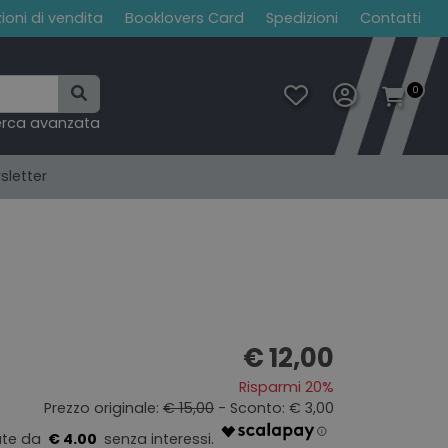
ioni di vendita
Booklovers Card
Spedizioni
Contatti
0
erca avanzata
sletter
€ 12,00
Risparmi 20%
Prezzo originale:
€ 15,00
- Sconto: € 3,00
€ 4.00