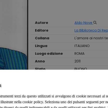
Autore
Aldo Nove
Editore
La Biblioteca Di Re
Collana
L'amore ai nostri t
Lingua
ITALIANO
Luogo edizione
ROMA
Anno
2011
Stato
BUONO
Legatura
BROSSURA
a
"Brossura ad alette in cartoncino morbido
tracce di usura da sfregamento ai piatti.
strumenti terzi da questo utilizzati si avvalgono di cookie necessari al
se naturalemtne e leggermente ingiallite da
ità illustrate nella cookie policy. Seleziona uno dei pulsanti seguenti per 
Volume numero ""10"" della serie ""L'amore
ie diversi da quelli indispensabili e da quelli utilizzati per fini analitici