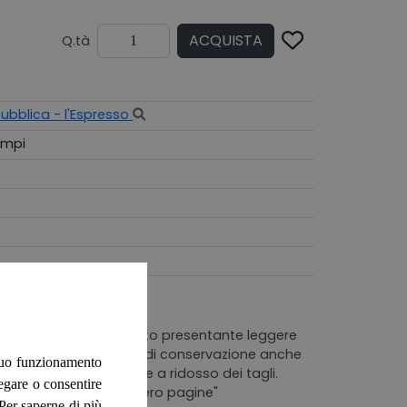
ACQUISTA
Q.tà
pubblica - l'Espresso
empi
 illustrata come da foto presentante leggere
 Pagine in buono stato di conservazione anche
 suo funzionamento
l tempo in particolare a ridosso dei tagli.
negare o consentire
 ai nostri tempi"". Numero pagine"
. Per saperne di più