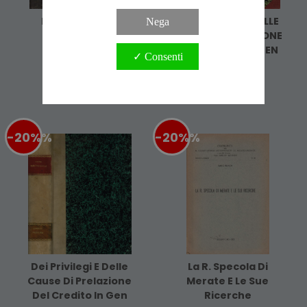
Delle Ipoteche
DEI PRIVILEGI E DELLE
Nega
CAUSE DI PRELAZIONE
9,60 €
12,00 €
DEL CREDITO IN GEN
✓ Consenti
Cod. ALE2015
8,00 €
10,00 €
Cod. ARC0140
-20%
%
-20%
%
Dei Privilegi E Delle
La R. Specola Di
Cause Di Prelazione
Merate E Le Sue
Del Credito In Gen
Ricerche