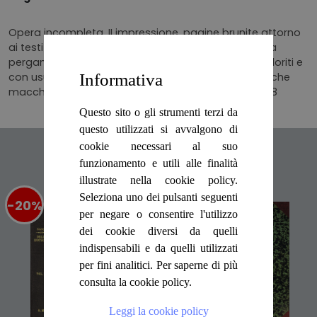
Opera incompleta, II impressione, pagine brunite attorno
ai testi e con sporadica fioritura, rilegatura in mezza
pergamena, con piatti cartonati, marmorizzati, scoloriti e
Informativa
con usura ai bordi, dorso con doppio tassello, qualche
macchia e strappetto alla cima Numero Pagine 758
Questo sito o gli strumenti terzi da
questo utilizzati si avvalgono di
cookie necessari al suo
Articoli suggeriti
funzionamento e utili alle finalità
illustrate nella cookie policy.
Seleziona uno dei pulsanti seguenti
-20%
%
-20%
%
per negare o consentire l'utilizzo
dei cookie diversi da quelli
indispensabili e da quelli utilizzati
per fini analitici. Per saperne di più
consulta la cookie policy.
Leggi la cookie policy