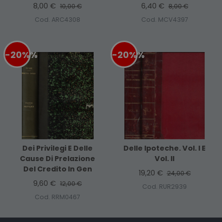
8,00 €
6,40 €
10,00 €
8,00 €
Cod. ARC4308
Cod. MCV4397
-20%
%
-20%
%
Dei Privilegi E Delle
Delle Ipoteche. Vol. I E
Cause Di Prelazione
Vol. II
Del Credito In Gen
19,20 €
24,00 €
9,60 €
12,00 €
Cod. RUR2939
Cod. RRM0467