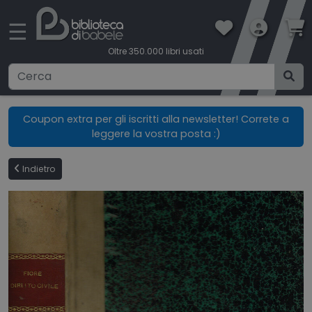
×
☰
Oltre 350.000 libri usati
Ricerca avanzata
Coupon extra per gli iscritti alla newsletter! Correte a
leggere la vostra posta :)
CATEGORIE
Indietro
CONDIZIONI DI VENDITA
BOOKLOVERS CARD
SPEDIZIONI
CONTATTI