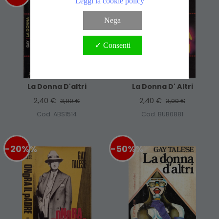
Leggi la cookie policy
Nega
✓ Consenti
La Donna D'altri
La Donna D' Altri
2,40 €
2,40 €
3,00 €
3,00 €
Cod. ABS1514
Cod. BUB0881
-20%
%
-50%
%