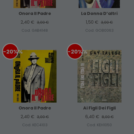
Onora Il Padre
La Donna D’altri
2,40 €
1,50 €
3,00 €
3,00 €
Cod. GAB4148
Cod. GOB0063
-20%
%
-20%
%
Onora Il Padre
Ai Figli Dei Figli
2,40 €
6,40 €
3,00 €
8,00 €
Cod. KEC4103
Cod. KEH1050