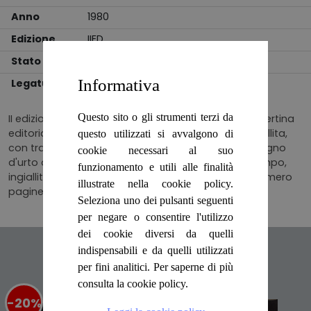
Anno
1980
Edizione
IIED
Stato
BUONO
Informativa
Legatura
BROSSURA
Questo sito o gli strumenti terzi da
II edizione, traduzione di Francesco Saba Sardi, copertina
editoriale in cartoncino flessibile, leggermente ingiallita,
questo utilizzati si avvalgono di
con tracce di polvere, usura alle punte e piccolo segno
cookie necessari al suo
d'urto alla cima, pagine ingiallite ai bordi causa tempo,
funzionamento e utili alle finalità
ingialliti i tagli, con macchie scure quelli di testa. Numero
illustrate nella cookie policy.
pagine 470
Seleziona uno dei pulsanti seguenti
per negare o consentire l'utilizzo
dei cookie diversi da quelli
Articoli suggeriti
indispensabili e da quelli utilizzati
per fini analitici. Per saperne di più
consulta la cookie policy.
-20%
%
-20%
%