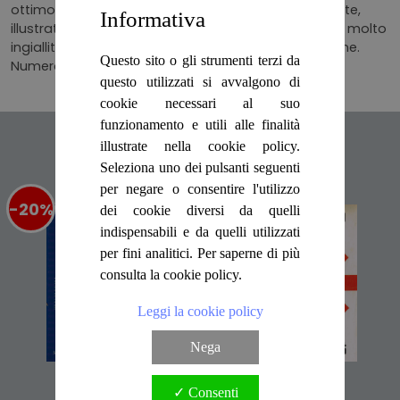
ottimo stato e protetta da sovraccoperta con alette,
Informativa
illustrata e con irrilevanti segni d'uso. Tagli e pagine molto
ingialliti; quest'ultime ben salde e con ampio margine.
Questo sito o gli strumenti terzi da
Numero pagine 329."
questo utilizzati si avvalgono di
cookie necessari al suo
funzionamento e utili alle finalità
Articoli suggeriti
illustrate nella cookie policy.
Seleziona uno dei pulsanti seguenti
per negare o consentire l'utilizzo
-20%
%
-50%
%
dei cookie diversi da quelli
indispensabili e da quelli utilizzati
per fini analitici. Per saperne di più
consulta la cookie policy.
Leggi la cookie policy
Nega
Punto Di Fuga
L'arlecchino
✓ Consenti