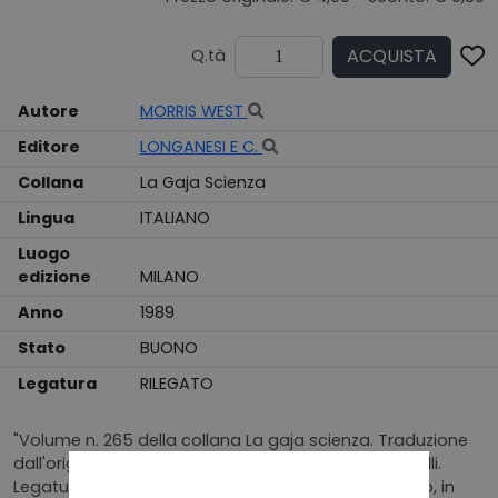
ACQUISTA
Q.tà
Autore
MORRIS WEST
Editore
LONGANESI E C.
Collana
La Gaja Scienza
Lingua
ITALIANO
Luogo
edizione
MILANO
Anno
1989
Stato
BUONO
Legatura
RILEGATO
"Volume n. 265 della collana La gaja scienza. Traduzione
dall'originale inglese Masterclass di Roberta Rambelli.
Legatura tutta tela blu, con titoli in oro solo al dorso, in