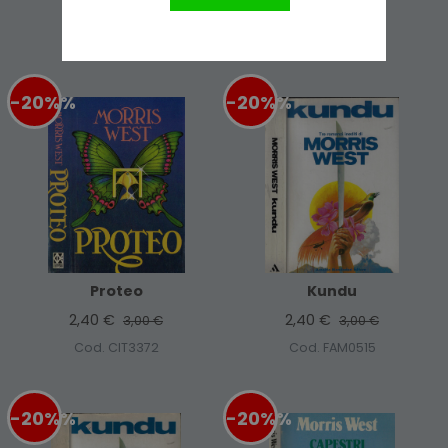
2,40 €
1,50 €
3,00 €
3,00 €
Cod. BAL2957
Cod. CIT3371
-20%
%
-20%
%
Proteo
Kundu
2,40 €
2,40 €
3,00 €
3,00 €
Cod. CIT3372
Cod. FAM0515
-20%
%
-20%
%