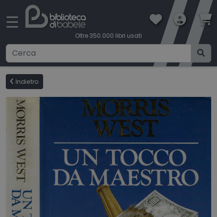
×
☰
Oltre 350.000 libri usati
Ricerca avanzata
Indietro
CATEGORIE
CONDIZIONI DI VENDITA
BOOKLOVERS CARD
SPEDIZIONI
CONTATTI