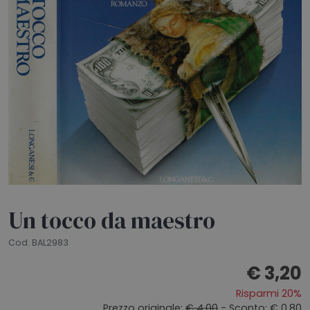
HOME
BLOG
CHI SIAMO
OUTLET
NEWSLETTER
Un tocco da maestro
Cod. BAL2983
€ 3,20
Risparmi 20%
Prezzo originale:
€ 4,00
- Sconto: € 0,80