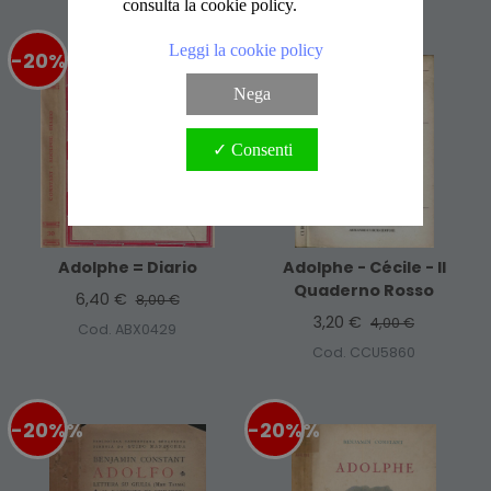
consulta la cookie policy.
Leggi la cookie policy
-20%
%
-20%
%
Nega
✓ Consenti
Adolphe = Diario
Adolphe - Cécile - Il
Quaderno Rosso
6,40 €
8,00 €
3,20 €
4,00 €
Cod. ABX0429
Cod. CCU5860
-20%
%
-20%
%