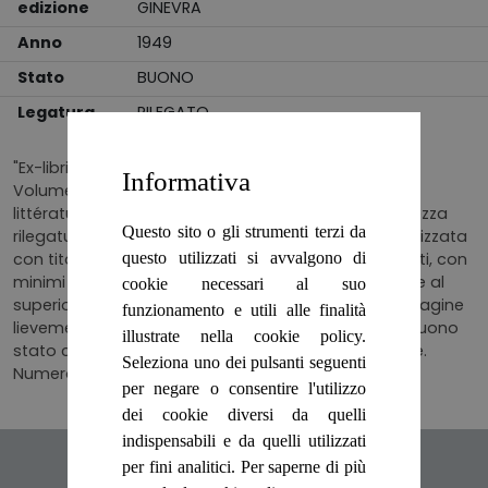
edizione
GINEVRA
Anno
1949
Stato
BUONO
Legatura
RILEGATO
"Ex-libris, etichetta d'appartenenza al contropiatto.
Informativa
Volume numero 44 della collana ""Les trésors de la
littérature francaise"" diretta da Edmond Jaloux. Mezza
Questo sito o gli strumenti terzi da
rilegatura editoriale in simil pelle, copertina marmorizzata
questo utilizzati si avvalgono di
con titoli e fregi in oro al solo dorso, scolorita a tratti, con
minimi segni di usura. Tagli chiari, velature di polvere al
cookie necessari al suo
superiore. Legatura salda. Risguardi marmorizzati. Pagine
funzionamento e utili alle finalità
lievemente ambrate, conservate come non lette. Buono
illustrate nella cookie policy.
stato complessivo. Segnalibro in simil seta marrone.
Seleziona uno dei pulsanti seguenti
Numero di pagine 10"
per negare o consentire l'utilizzo
dei cookie diversi da quelli
indispensabili e da quelli utilizzati
Articoli suggeriti
per fini analitici. Per saperne di più