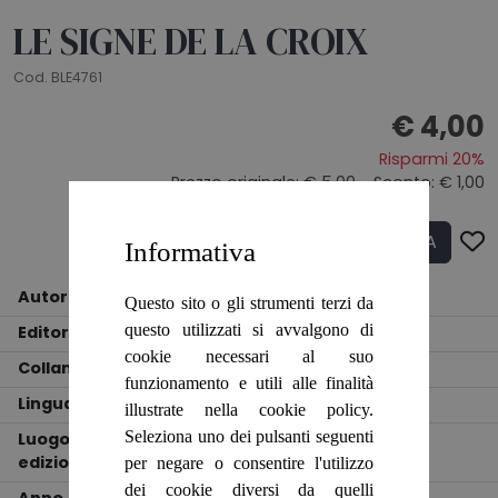
LE SIGNE DE LA CROIX
Cod. BLE4761
€ 4,00
Risparmi 20%
Prezzo originale:
€ 5,00
- Sconto: € 1,00
ACQUISTA
Q.tà
Informativa
Autore
GABRIEL MARCEL
Questo sito o gli strumenti terzi da
questo utilizzati si avvalgono di
Editore
PLON
cookie necessari al suo
Collana
!
funzionamento e utili alle finalità
Lingua
Francese
illustrate nella cookie policy.
Seleziona uno dei pulsanti seguenti
Luogo
edizione
Paris
per negare o consentire l'utilizzo
dei cookie diversi da quelli
Anno
1961