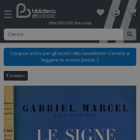
×
☰
Oltre 350.000 libri usati
Ricerca avanzata
Coupon extra per gli iscritti alla newsletter! Correte a
leggere la vostra posta :)
CATEGORIE
Indietro
CONDIZIONI DI VENDITA
BOOKLOVERS CARD
SPEDIZIONI
CONTATTI