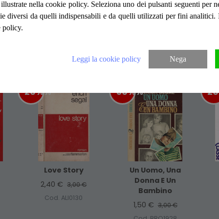
tutto il margine interno della controguardia
ità illustrate nella cookie policy. Seleziona uno dei pulsanti seguenti per 
pagine ben conservate. Numero pagine 81
ie diversi da quelli indispensabili e da quelli utilizzati per fini analitici
 policy.
Articoli suggeriti
Leggi la cookie policy
Nega
-20%
%
-50%
%
-2
Love Story
Un Uomo, Una
Donna E Un
2,40 €
3,00 €
Bambino
Cod. ALI0130
1,50 €
3,00 €
Cod. BRO1928