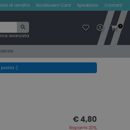
ioni di vendita
Booklovers Card
Spedizioni
Contatti
0
erca avanzata
sletter
 posta :)
€ 4,80
Risparmi 20%