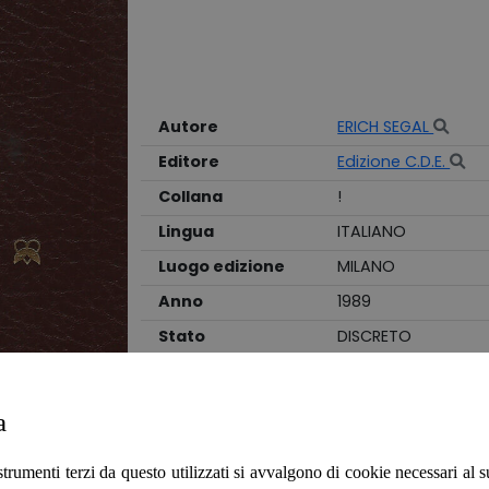
Autore
ERICH SEGAL
Editore
Edizione C.D.E.
Collana
!
Lingua
ITALIANO
Luogo edizione
MILANO
Anno
1989
Stato
DISCRETO
Legatura
RILEGATO
a
"Edizione CDE su licenza della Sperling e Kup
traduzione di Maria Grazia Griffini. Legatura
al dorso, con lievi ammaccatura alla cima
strumenti terzi da questo utilizzati si avvalgono di cookie necessari al