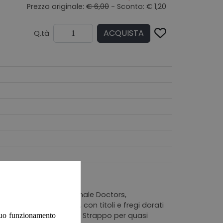
Prezzo originale:
€ 6,00
- Sconto: € 1,20
ACQUISTA
Q.tà
fer Editori. Titolo originale Doctors,
 in similpelle marrone , con titoli e fregi dorati
 ed al piede del dorso. Strappo per quasi
 suo funzionamento