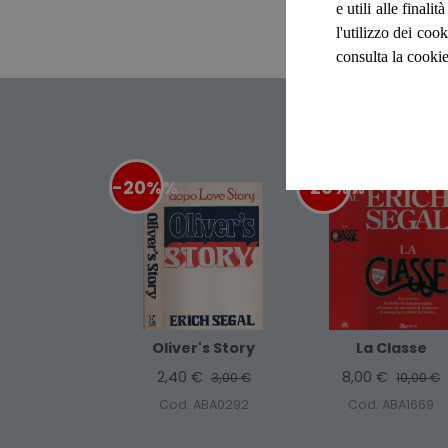
e utili alle final
l'utilizzo dei cook
consulta la cookie
-20%
%
-20%
%
Oliver's Story
La Classe
2,40 €
8,00 €
3,00 €
10,00 €
Cod. ABA0292
Cod. ABA1669