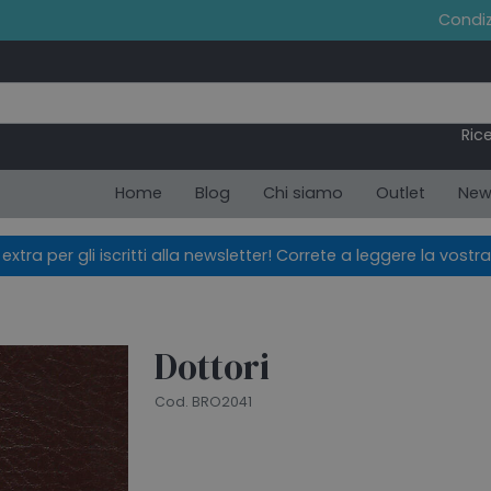
Condiz
Ric
Home
Blog
Chi siamo
Outlet
New
xtra per gli iscritti alla newsletter! Correte a leggere la vostra
Dottori
Cod. BRO2041