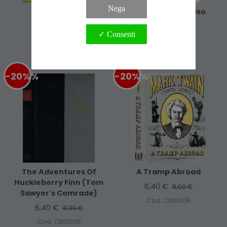
Nega
Tom Sawyer
Viaggio In Paradiso
6,40 €
4,80 €
8,00 €
6,00 €
✓ Consenti
Cod. ABB0119
Cod. ALI2024
-20%
%
-20%
%
The Adventures Of
A Tramp Abroad
Huckleberry Finn (Tom
6,40 €
8,00 €
Sawyer's Comrade)
Cod. CBI0008
6,40 €
8,00 €
Cod. CBI0005