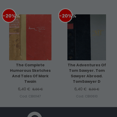
-20%
%
-20%
%
The Complete
The Adventures Of
Humorous Sketches
Tom Sawyer. Tom
And Tales Of Mark
Sawyer Abroad.
Twain
TomSawyer D
6,40 €
6,40 €
8,00 €
8,00 €
Cod. CBI0147
Cod. CBI0610