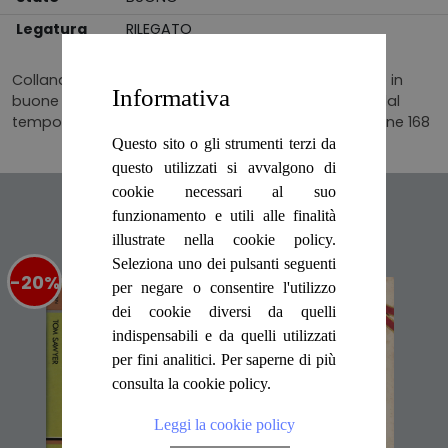
Legatura
RILEGATO
Collana I classici. Sesta Edizione. Rilegato cartonato in
Informativa
buone condizioni, pagine interne appena ingiallite dal
tempo, dorso integro, legatura ferma. Numero Pagine 168
Questo sito o gli strumenti terzi da
questo utilizzati si avvalgono di
cookie necessari al suo
Articoli suggeriti
funzionamento e utili alle finalità
illustrate nella cookie policy.
Seleziona uno dei pulsanti seguenti
-20%
%
-20%
%
per negare o consentire l'utilizzo
dei cookie diversi da quelli
indispensabili e da quelli utilizzati
per fini analitici. Per saperne di più
consulta la cookie policy.
Leggi la cookie policy