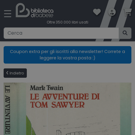
×
☰
Oltre 350.000 libri usati
Ricerca avanzata
Coupon extra per gli iscritti alla newsletter! Correte a
leggere la vostra posta :)
CATEGORIE
Indietro
CONDIZIONI DI VENDITA
BOOKLOVERS CARD
SPEDIZIONI
CONTATTI