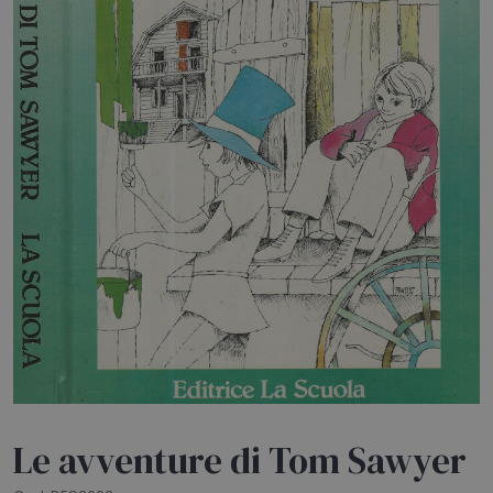
HOME
BLOG
CHI SIAMO
OUTLET
NEWSLETTER
Le avventure di Tom Sawyer