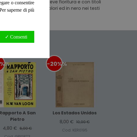
o, dorso in tela con lieve fioritura e con titoli
negare o consentire
itura, illustrazioni a colori ed in nero nei testi
. Per saperne di più
✓ Consenti
0%
%
-20%
%
Rapporto A San
Los Estados Unidos
Pietro
8,00 €
10,00 €
4,80 €
6,00 €
Cod. KER0195
Cod. GPI0873