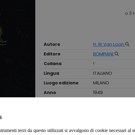
Autore
H. W Van Loon
Editore
BOMPIANI
Collana
!
Lingua
ITALIANO
Luogo edizione
MILANO
Anno
1949
Edizione
XIIIED
Stato
BUONO
a
Legatura
RILEGATO
strumenti terzi da questo utilizzati si avvalgono di cookie necessari al