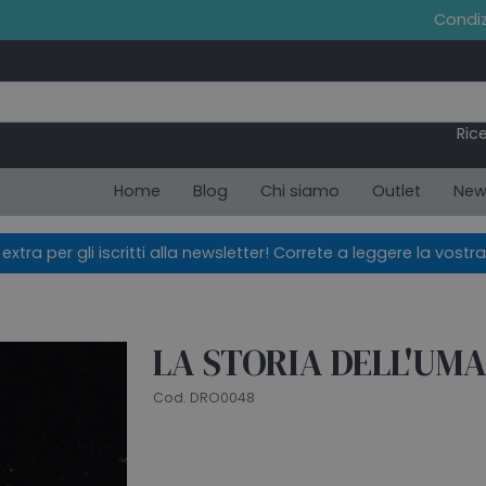
Condiz
Ric
Home
Blog
Chi siamo
Outlet
New
xtra per gli iscritti alla newsletter! Correte a leggere la vostra
LA STORIA DELL'UMA
Cod. DRO0048