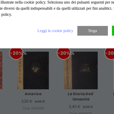
Coperta rigida nera con fregio d'oro al piatt
ità illustrate nella cookie policy. Seleziona uno dei pulsanti seguenti per 
d'oro, pagine brunite ai bordi e con lieve fior
ie diversi da quelli indispensabili e da quelli utilizzati per fini analitici
e fuori testo Numero Pagine 471
 policy.
Leggi la cookie policy
Nega
Articoli suggeriti
-20%
%
-20%
%
-2
America
La Storia Dell'
Umanità
3,20 €
4,00 €
2,40 €
3,00 €
Cod. GGZ1219
Cod. GGZ1231