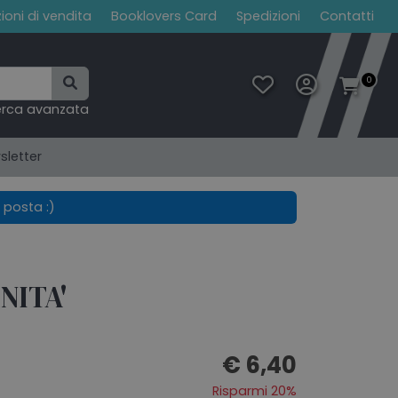
ioni di vendita
Booklovers Card
Spedizioni
Contatti
0
erca avanzata
sletter
 posta :)
NITA'
€ 6,40
Risparmi 20%