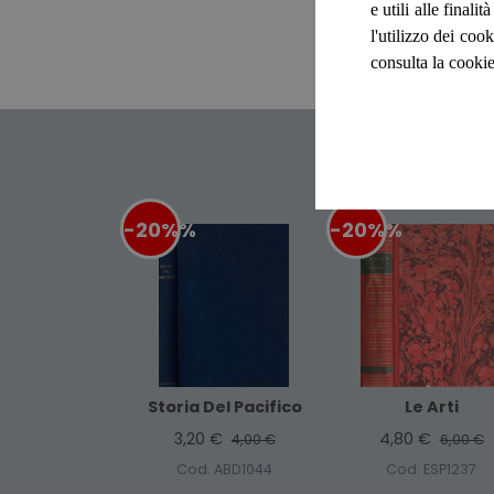
e utili alle final
l'utilizzo dei cook
consulta la cookie
-20%
%
-20%
%
Storia Del Pacifico
Le Arti
3,20 €
4,80 €
4,00 €
6,00 €
Cod. ABD1044
Cod. ESP1237