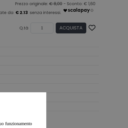
Prezzo originale:
€ 8,00
- Sconto: € 1,60
€ 2.13
ACQUISTA
Q.tà
 suo funzionamento