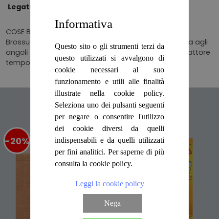
Legatura
BROSSURA
Informativa
COSE BUONE PRONTE IN UN MOMENTO
Brossura editoriale illustrata e con lievi segni di usura agli
Questo sito o gli strumenti terzi da
angoli ed ai bordi, pagine leggermente brunite da fattore
questo utilizzati si avvalgono di
tempo Numero Pagine 185
cookie necessari al suo
funzionamento e utili alle finalità
illustrate nella cookie policy.
Articoli suggeriti
Seleziona uno dei pulsanti seguenti
per negare o consentire l'utilizzo
dei cookie diversi da quelli
-20%
%
-20%
%
indispensabili e da quelli utilizzati
per fini analitici. Per saperne di più
consulta la cookie policy.
Leggi la cookie policy
Nega