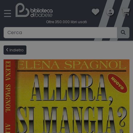
×
☰
Oltre 350.000 libri usati
Ricerca avanzata
Indietro
CATEGORIE
CONDIZIONI DI VENDITA
BOOKLOVERS CARD
SPEDIZIONI
CONTATTI