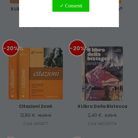
✓ Consenti
Il Libro Delle Citazioni
Allora Si Mangia?
3,20 €
4,80 €
4,00 €
6,00 €
Cod. ABN0862
Cod. BRO0341
-20%
%
-20%
%
Citazioni 2voll.
Il Libro Della Bistecca
12,80 €
2,40 €
16,00 €
3,00 €
Cod. ISF0977
Cod. MCV0774