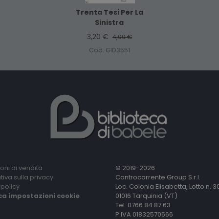
Trenta Tesi Per La
Sinistra
3,20 €
4,00 €
Cod. GID3551
oni di vendita
© 2019-2026
tiva sulla privacy
Controcorrente Group S.r.l.
policy
Loc. Colonia Elisabetta, Lotto n. 3
ca impostazioni cookie
01016 Tarquinia (VT)
Tel. 0766.84.87.63
P.IVA 01832570566