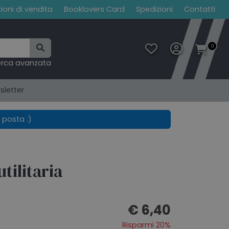
ioni di vendita
Booklovers Card
Spedizioni
Contatti
0
erca avanzata
sletter
 posta :)
utilitaria
€ 6,40
Risparmi 20%