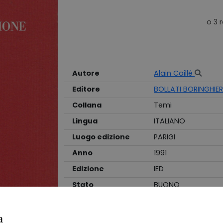
Autore
Alain Caillé
Editore
BOLLATI BORINGHIER
Collana
Temi
Lingua
ITALIANO
Luogo edizione
PARIGI
Anno
1991
Edizione
IED
Stato
BUONO
Legatura
BROSSURA
a