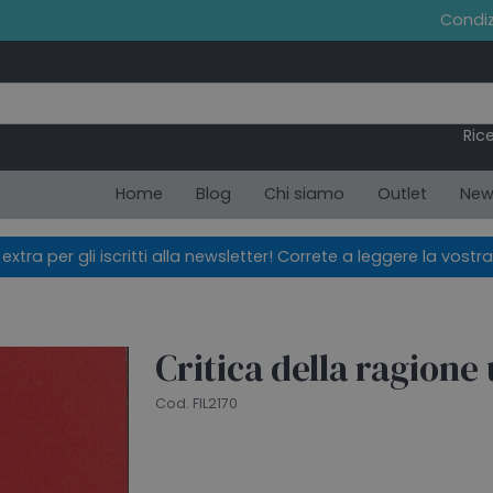
Condiz
Ric
Home
Blog
Chi siamo
Outlet
New
xtra per gli iscritti alla newsletter! Correte a leggere la vostra
Critica della ragione 
Cod. FIL2170