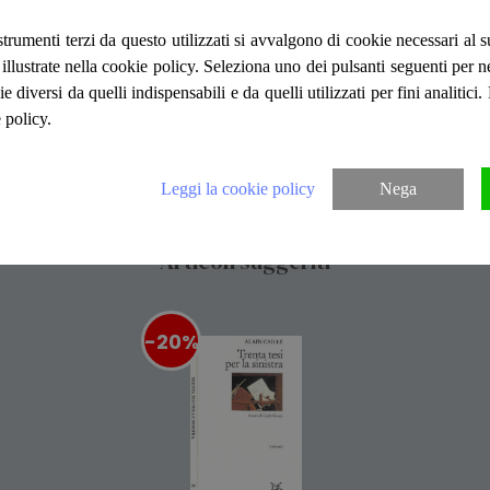
"Numero ""19"" della collana ""Temi"". Bros
da scaffale. Pagine lievemente ingiallite 
strumenti terzi da questo utilizzati si avvalgono di cookie necessari al
matita. Il volume potrebbe contenere timbr
ità illustrate nella cookie policy. Seleziona uno dei pulsanti seguenti per 
acquisito dalla nostra libreria. Numero pa
ie diversi da quelli indispensabili e da quelli utilizzati per fini analitici
 policy.
Leggi la cookie policy
Nega
Articoli suggeriti
-20%
%