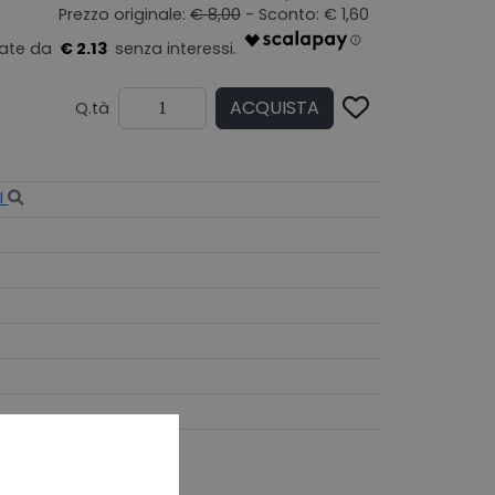
Prezzo originale:
€ 8,00
- Sconto: € 1,60
€ 2.13
ACQUISTA
Q.tà
I