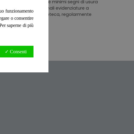
sura illustrata mostrante minimi segni di usura
dal tempo con occasionali evidenziature a
 suo funzionamento
i ed etichette di biblioteca, regolarmente
negare o consentire
gine"
. Per saperne di più
✓ Consenti