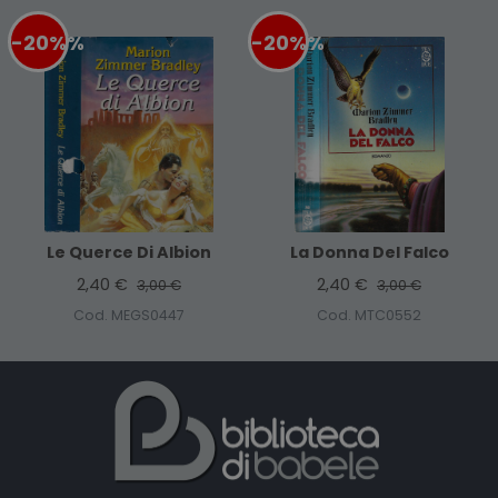
-20%
%
-20%
%
Le Querce Di Albion
La Donna Del Falco
2,40 €
2,40 €
3,00 €
3,00 €
Cod. MEGS0447
Cod. MTC0552