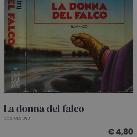
HOME
BLOG
CHI SIAMO
OUTLET
NEWSLETTER
La donna del falco
Cod. GES1393
€ 4,80