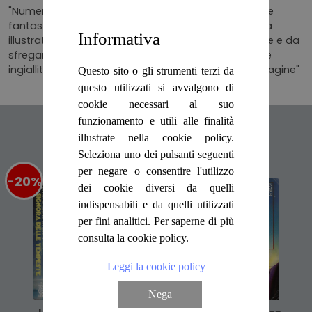
"Numero ""30"" della collana ""Biblioteca di avventure
fantastiche"". Traduzione di Riccardo Valla. Brossura
Informativa
illustrata presentante lievi segni di usura da scaffale e da
sfregamento. Pagine godibili anche se leggermente
ingiallite dal tempo in particolare ai tagli. Numero pagine"
Questo sito o gli strumenti terzi da
questo utilizzati si avvalgono di
cookie necessari al suo
funzionamento e utili alle finalità
Articoli suggeriti
illustrate nella cookie policy.
Seleziona uno dei pulsanti seguenti
per negare o consentire l'utilizzo
-20%
%
-20%
%
dei cookie diversi da quelli
indispensabili e da quelli utilizzati
per fini analitici. Per saperne di più
consulta la cookie policy.
Leggi la cookie policy
Nega