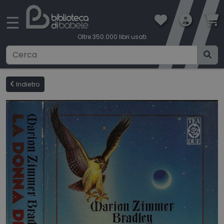
×
☰
Oltre 350.000 libri usati
Ricerca avanzata
Indietro
CATEGORIE
CONDIZIONI DI VENDITA
BOOKLOVERS CARD
SPEDIZIONI
CONTATTI