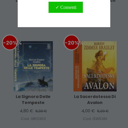
La Signora Delle
La Donna Del Falco
Tempeste
✓ Consenti
4,80 €
6,00 €
4,80 €
6,00 €
Cod. GID3912
Cod. GES1015
-20%
%
-20%
%
La Signora Delle
La Sacerdotessa Di
Tempeste
Avalon
4,80 €
4,00 €
6,00 €
5,00 €
Cod. GRI3303
Cod. ISW0361