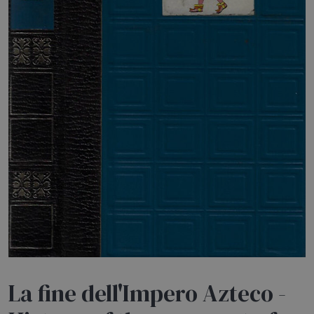
HOME
BLOG
CHI SIAMO
OUTLET
NEWSLETTER
La fine dell'Impero Azteco -