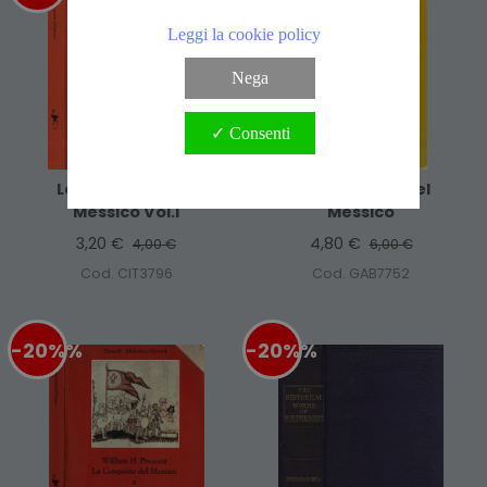
Leggi la cookie policy
Nega
✓ Consenti
La Conquista Del
La Conquista Del
Messico Vol.I
Messico
3,20 €
4,80 €
4,00 €
6,00 €
Cod. CIT3796
Cod. GAB7752
-20%
%
-20%
%