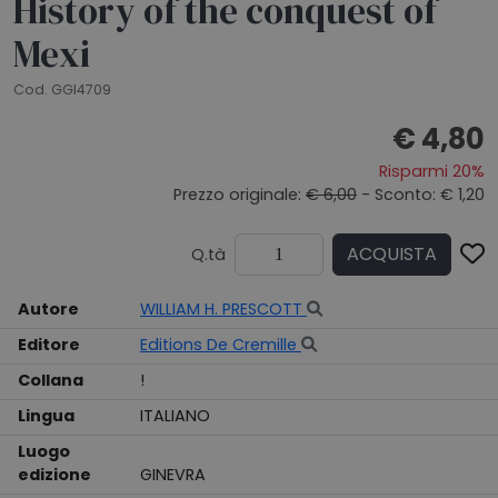
History of the conquest of
Mexi
Cod. GGI4709
€ 4,80
Risparmi 20%
Prezzo originale:
€ 6,00
- Sconto: € 1,20
ACQUISTA
Q.tà
Autore
WILLIAM H. PRESCOTT
Editore
Editions De Cremille
Collana
!
Lingua
ITALIANO
Luogo
edizione
GINEVRA