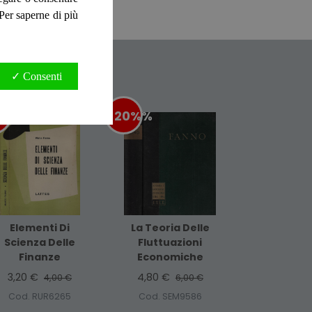
one. N. pag. 315.
. Per saperne di più
✓ Consenti
0%
%
-20%
%
Elementi Di
La Teoria Delle
Scienza Delle
Fluttuazioni
Finanze
Economiche
3,20 €
4,80 €
4,00 €
6,00 €
Cod. RUR6265
Cod. SEM9586