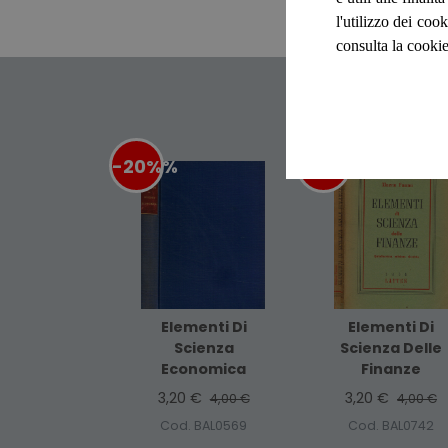
l'utilizzo dei cook
consulta la cookie
-20%
%
-20%
%
Elementi Di
Elementi Di
Scienza
Scienza Delle
Economica
Finanze
3,20 €
3,20 €
4,00 €
4,00 €
Cod. BAL0569
Cod. BAL0742