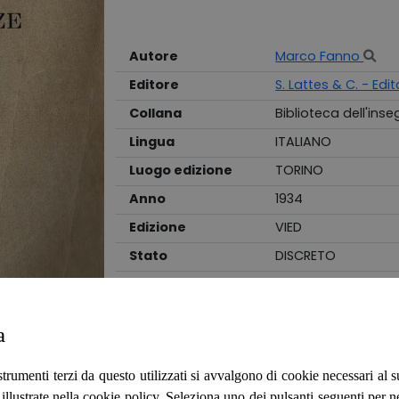
Autore
Marco Fanno
Editore
S. Lattes & C. - Edit
Collana
Biblioteca dell'in
Lingua
ITALIANO
Luogo edizione
TORINO
Anno
1934
Edizione
VIED
Stato
DISCRETO
Legatura
BROSSURA
Brossura commerciale, l'interno del volume,
a
marcati da cuciture lente e dalla presenza
penna, la copertina monocolore e flessibi
strumenti terzi da questo utilizzati si avvalgono di cookie necessari al
ombre di polvere e segnata da corpose sg
ità illustrate nella cookie policy. Seleziona uno dei pulsanti seguenti per 