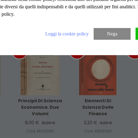
da urti con piccoli strappi al dorso, VI edizi
ie diversi da quelli indispensabili e da quelli utilizzati per fini analitici
 policy.
Articoli suggeriti
Leggi la cookie policy
Nega
-20%
%
-20%
%
-2
Principii Di Scienza
Elementi Di
Economica. Due
Scienza Delle
Volumi
Finanze
8,00 €
3,20 €
10,00 €
4,00 €
Cod. KEG2580
Cod. KEM3343