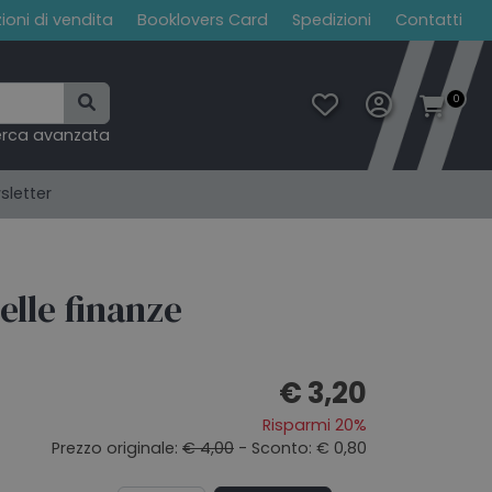
ioni di vendita
Booklovers Card
Spedizioni
Contatti
0
erca avanzata
sletter
elle finanze
€ 3,20
Risparmi 20%
Prezzo originale:
€ 4,00
- Sconto: € 0,80