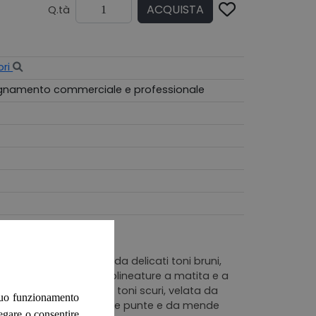
ACQUISTA
Q.tà
ori
segnamento commerciale e professionale
 presenta fogli velati da delicati toni bruni,
 di annotazioni e sottolineature a matita e a
le, appare marcata da toni scuri, velata da
 suo funzionamento
ualciture ai bordi e alle punte e da mende
negare o consentire