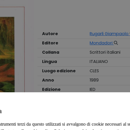
Autore
Rugarli Giampaolo
Editore
Mondadori
Collana
Scrittori italiani
Lingua
ITALIANO
Luogo edizione
CLES
Anno
1989
Edizione
IED
Stato
BUONO
Legatura
RILEGATO
a
IL LIBRO È USATO, PERTANTO POTREBBE PRESE
strumenti terzi da questo utilizzati si avvalgono di cookie necessari al
CORRISPONDE AL LIBRO IN VENDITA. Sovraccope