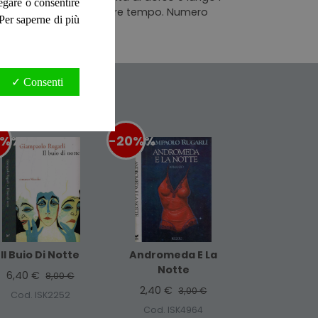
negare o consentire
iallite ai bordi per fattore tempo. Numero
. Per saperne di più
oni Editoriali I.E. Srl
✓ Consenti
0%
%
-20%
%
Il Buio Di Notte
Andromeda E La
Notte
6,40 €
8,00 €
2,40 €
3,00 €
Cod. ISK2252
Cod. ISK4964