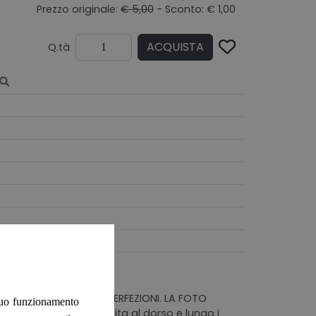
Prezzo originale:
€ 5,00
- Sconto: € 1,00
ACQUISTA
Q.tà
NTARE LIEVI DIFETTI/IMPERFEZIONI. LA FOTO
 suo funzionamento
rta illustrata, ingiallita al dorso e lungo i