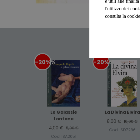
e utili alle final
l'utilizzo dei cook
consulta la cookie
-20%
%
-20%
%
Le Galassie
La Divina Elvira
Lontane
8,00 €
10,00 €
4,00 €
5,00 €
Cod. ISD7286
Cod. ISA2051