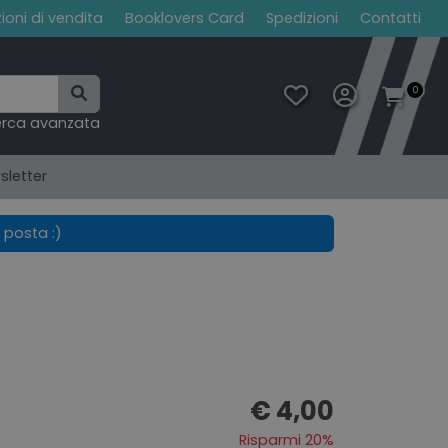
ioni di vendita
Booklovers Card
Spedizioni
Contatti
0
erca avanzata
sletter
 posta :)
€ 4,00
Risparmi 20%