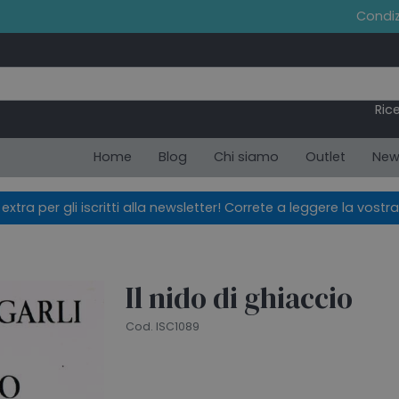
Condiz
Ric
Home
Blog
Chi siamo
Outlet
New
xtra per gli iscritti alla newsletter! Correte a leggere la vostra
Il nido di ghiaccio
Cod. ISC1089