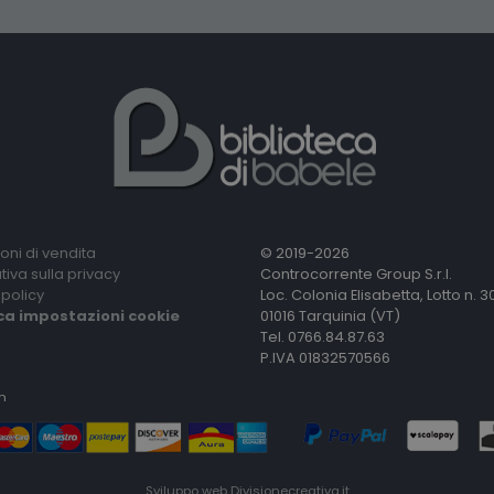
oni di vendita
© 2019-2026
tiva sulla privacy
Controcorrente Group S.r.l.
policy
Loc. Colonia Elisabetta, Lotto n. 3
ca impostazioni cookie
01016 Tarquinia (VT)
Tel. 0766.84.87.63
P.IVA 01832570566
n
Sviluppo web
Divisionecreativa.it