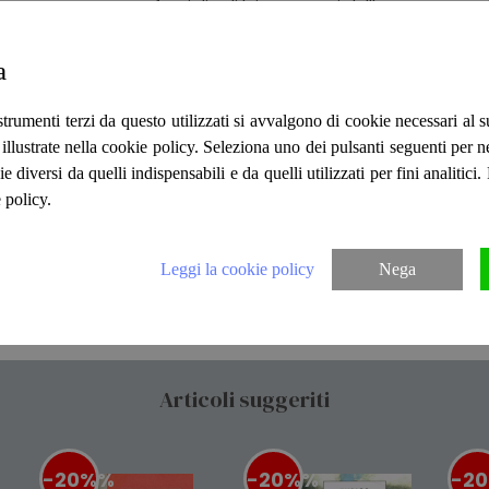
famiglia di lei. I racconti dell'avventuroso 
e Selva fra cortile e parrocchia, e le prim
le tappe della sua crescita sino alla scon
a
L'impareggiabile Ester, però, fa battere il 
Tommy diventerà la guida e la nemesi, il mo
capace di scortarlo attraverso le prove ini
strumenti terzi da questo utilizzati si avvalgono di cookie necessari al
dell'adolescenza. L'asimmetrico triangolo ch
ità illustrate nella cookie policy. Seleziona uno dei pulsanti seguenti per 
prenderà via via i colori di una tenera e
ie diversi da quelli indispensabili e da quelli utilizzati per fini analitici
lotta per trovare il proprio posto nel mond
 policy.
grandi li metteranno di fronte a scelte no
che li sprofonderanno nell'abisso della dis
riaccendere la fiducia, sino alla grande, in
Leggi la cookie policy
Nega
protagonisti nell'estate dei diciott'anni. N
Informazioni Editoriali I.E. S"
Articoli suggeriti
-20%
%
-20%
%
-2