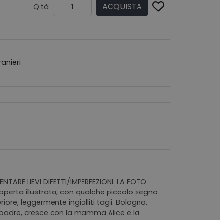
ACQUISTA
Q.tà
tranieri
NTARE LIEVI DIFETTI/IMPERFEZIONI. LA FOTO
perta illustrata, con qualche piccolo segno
ore, leggermente ingialliti tagli. Bologna,
 padre, cresce con la mamma Alice e la