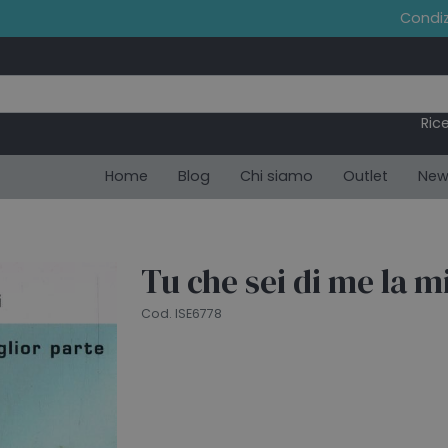
Condiz
Ric
Home
Blog
Chi siamo
Outlet
New
Tu che sei di me la m
Cod. ISE6778