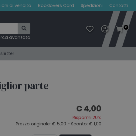
ioni di vendita
Booklovers Card
Spedizioni
Contatti
0
erca avanzata
sletter
iglior parte
€ 4,00
Risparmi 20%
Prezzo originale:
€ 5,00
- Sconto: € 1,00