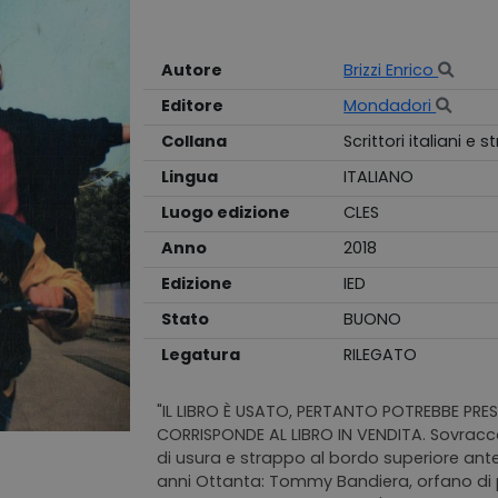
Autore
Brizzi Enrico
Editore
Mondadori
Collana
Scrittori italiani e s
Lingua
ITALIANO
Luogo edizione
CLES
Anno
2018
Edizione
IED
Stato
BUONO
Legatura
RILEGATO
"IL LIBRO È USATO, PERTANTO POTREBBE PRESE
CORRISPONDE AL LIBRO IN VENDITA. Sovracco
di usura e strappo al bordo superiore anteri
anni Ottanta: Tommy Bandiera, orfano di