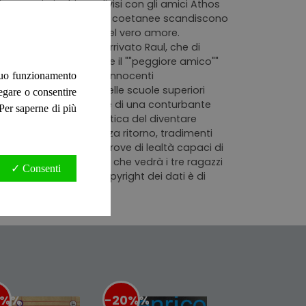
zio Ianez, i giochi condivisi con gli amici Athos
e, timide, relazioni con le coetanee scandiscono
volgente apparizione del vero amore.
cuore anche al nuovo arrivato Raul, che di
dello irraggiungibile e il ""peggiore amico""
ziatiche tutt'altro che innocenti
 suo funzionamento
e li lega negli anni delle scuole superiori
negare o consentire
ducazione sentimentale e di una conturbante
. Per saperne di più
o; la meraviglia e la fatica del diventare
n scontate e passi senza ritorno, tradimenti
perazione e inattese prove di lealtà capaci di
cancellabile, avventura che vedrà i tre ragazzi
✓ Consenti
umero pagine 543. Il copyright dei dati è di
0%
%
-20%
%