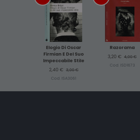
Elogio Di Oscar
Razorama
Firmian E Del Suo
3,20 €
4,00 €
Impeccabile Stile
Cod. ISD1673
2,40 €
3,00 €
Cod. ISA3061